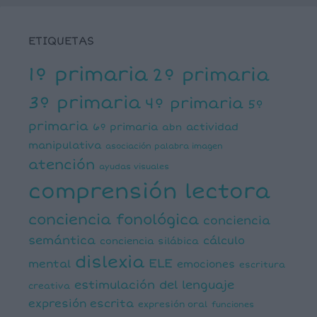
ETIQUETAS
1º primaria
2º primaria
3º primaria
4º primaria
5º
primaria
6º primaria
actividad
abn
manipulativa
asociación palabra imagen
atención
ayudas visuales
comprensión lectora
conciencia fonológica
conciencia
semántica
cálculo
conciencia silábica
dislexia
ELE
mental
emociones
escritura
estimulación del lenguaje
creativa
expresión escrita
expresión oral
funciones