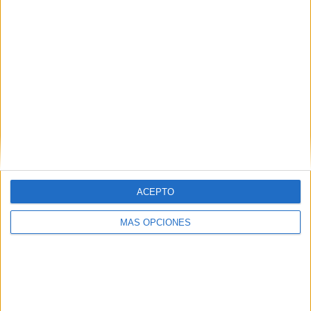
Comentarios
Rosa María Navío García
dice
11 MARZO, 2016 EN 6:11 PM
Hola, como podría descargar
este recurso? Me pone página
ACEPTO
no encontrada y realmente lo
veo muy útil para llevar a cabo
MÁS OPCIONES
unas actividades en niños
pequeños.
Estaría muy agradecida si
pudieseis mandarmelo a mi
correo