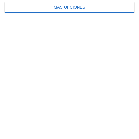
MÁS OPCIONES
BUSCA POR CATEGORÍAS
BUSCA
POR
CATEGORÍAS
SUSCRÍBETE AL BLOG POR CORREO
ELECTRÓNICO
Introduce tu correo electrónico para