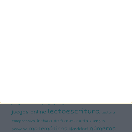
3º primaria
4º primaria
5º
primaria
6º primaria
actividad
abn
manipulativa
asociación palabra imagen
atención
ayudas visuales
comprensión lectora
conciencia fonológica
conciencia
semántica
cálculo
conciencia silábica
dislexia
ELE
mental
emociones
escritura
estimulación del lenguaje
creativa
expresión escrita
expresión oral
funciones
infantil
inferencias
ejecutivas
gramática
juegos matemáticos
juegos del lenguaje
lectoescritura
juegos online
lectura
lectura de frases cortas
comprensiva
lengua
números
matemáticas
Navidad
primaria