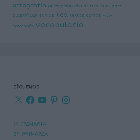
ortografía
percepción visual
recursos para
tea
plastificar
sumas
textos cortos
viso-
vocabulario
percepción
SÍGUENOS
X
Facebook
YouTube
Pinterest
Instagram
1º PRIMARIA
2º PRIMARIA