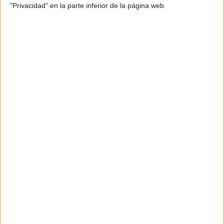
"Privacidad" en la parte inferior de la página web.
En el aula es fundamental contar con
recursos que ayuden a reforzar la
lectura y la comprensión de manera
sencilla y accesible, especialmente con
alumnado que presenta dificultades en
la lectoescritura, en el aprendizaje del
lenguaje o que necesita apoyos visuales
para afianzar contenidos. Por ello, hoy
compartimos una colección de tarjetas
educativas pensadas como […]
Archivado en:
Palabras
,
Trastornos
Lectoescritura