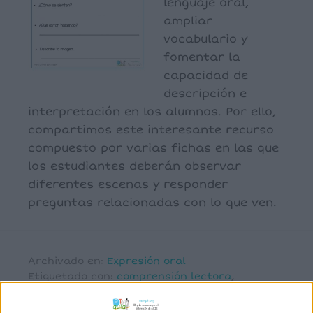
lenguaje oral,
ampliar
vocabulario y
fomentar la
capacidad de
descripción e
interpretación en los alumnos. Por ello,
compartimos este interesante recurso
compuesto por varias fichas en las que
los estudiantes deberán observar
diferentes escenas y responder
preguntas relacionadas con lo que ven.
Archivado en:
Expresión oral
Etiquetado con:
comprensión lectora
,
describir
,
DESCRIPCIÓN
,
expresión oral
,
imágenes