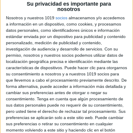
Su privacidad es importante para
nosotros
Nosotros y nuestros 1019
socios
almacenamos y/o accedemos
a información en un dispositivo, como cookies, y procesamos
datos personales, como identificadores únicos e información
Material de apoyo
estándar enviada por un dispositivo para publicidad y contenido
personalizado, medición de publicidad y contenido,
para dislexia:
investigación de audiencia y desarrollo de servicios.
Con su
tarjetas palabra–
permiso, nosotros y nuestros socios podemos utilizar datos de
localización geográfica precisa e identificación mediante las
imagen
características de dispositivos. Puede hacer clic para otorgarnos
su consentimiento a nosotros y a nuestros 1019 socios para
3 febrero, 2026
by
María
Dejar un
que llevemos a cabo el procesamiento previamente descrito. De
comentario
forma alternativa, puede acceder a información más detallada y
cambiar sus preferencias antes de otorgar o negar su
consentimiento.
Tenga en cuenta que algún procesamiento de
sus datos personales puede no requerir de su consentimiento,
pero usted tiene el derecho de rechazar tal procesamiento. Sus
preferencias se aplicarán solo a este sitio web. Puede cambiar
sus preferencias o retirar su consentimiento en cualquier
momento volviendo a este sitio y haciendo clic en el botón