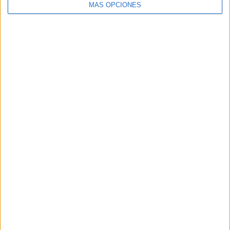
notificaciones de nuevas entradas.
MÁS OPCIONES
Dirección
de
email
SUSCRIBIR
Únete a otros 96K suscriptores