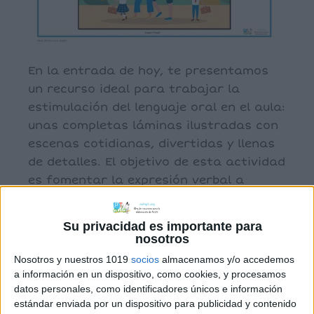
En la entrada de hoy, te presentamos
un recurso ideal para trabajar la
estimulación del lenguaje oral en el aula:
unas completas láminas ilustradas con
escenas cotidianas, divertidas y llenas
de detalles. El objetivo de esta actividad
es fomentar la expresión verbal a
través de la observación atenta y la
descripción oral.
Su privacidad es importante para
nosotros
Nosotros y nuestros 1019
socios
almacenamos y/o accedemos
a información en un dispositivo, como cookies, y procesamos
Archivado en:
Estimulación del Lenguaje
datos personales, como identificadores únicos e información
Etiquetado con:
estimulación del lenguaje
,
estándar enviada por un dispositivo para publicidad y contenido
imágenes
,
láminas