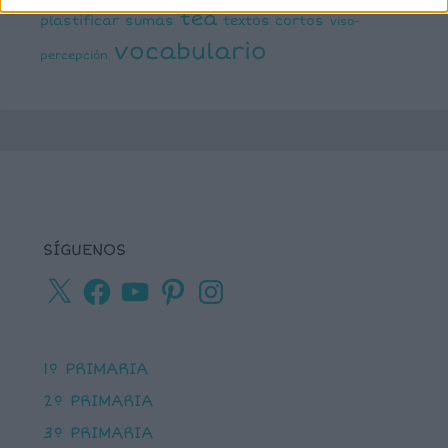
tea
plastificar
sumas
textos cortos
viso-
vocabulario
percepción
SÍGUENOS
X
Facebook
YouTube
Pinterest
Instagram
1º PRIMARIA
2º PRIMARIA
3º PRIMARIA