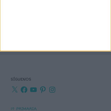
lectura de frases cortas
comprensiva
lengua
números
matemáticas
Navidad
primaria
ortografía
percepción visual
recursos para
tea
plastificar
sumas
textos cortos
viso-
vocabulario
percepción
SÍGUENOS
X
Facebook
YouTube
Pinterest
Instagram
1º PRIMARIA