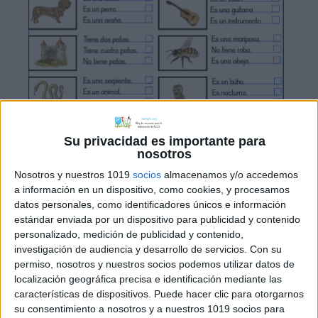
Su privacidad es importante para
Comparto mi nuevo proyecto de
nosotros
comprensión lectora de frases cortas. 3
Nosotros y nuestros 1019
socios
almacenamos y/o accedemos
fichas con un total del 48 imágenes y
a información en un dispositivo, como cookies, y procesamos
más de 100 frases cortas para leer.
datos personales, como identificadores únicos e información
Incluye frases en negativo, conceptos
estándar enviada por un dispositivo para publicidad y contenido
básicos e incluso resolución de
personalizado, medición de publicidad y contenido,
investigación de audiencia y desarrollo de servicios.
Con su
problemas matemáticos simples.
permiso, nosotros y nuestros socios podemos utilizar datos de
localización geográfica precisa e identificación mediante las
características de dispositivos. Puede hacer clic para otorgarnos
su consentimiento a nosotros y a nuestros 1019 socios para
Archivado en:
Comprensión lectora