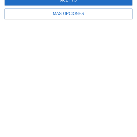
ACEPTO
MÁS OPCIONES
SÍGUENOS
X
Facebook
YouTube
Pinterest
Instagram
ETIQUETAS