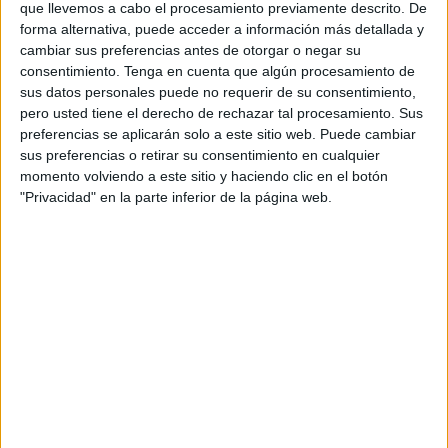
que llevemos a cabo el procesamiento previamente descrito. De
Etiquetado con:
1º
,
1º primaria
,
cartilla de
forma alternativa, puede acceder a información más detallada y
lectura
,
comprensión lectora
,
lectura de
cambiar sus preferencias antes de otorgar o negar su
frases cortas
consentimiento.
Tenga en cuenta que algún procesamiento de
sus datos personales puede no requerir de su consentimiento,
pero usted tiene el derecho de rechazar tal procesamiento. Sus
preferencias se aplicarán solo a este sitio web. Puede cambiar
sus preferencias o retirar su consentimiento en cualquier
momento volviendo a este sitio y haciendo clic en el botón
"Privacidad" en la parte inferior de la página web.
APLICACIONES AULAPT