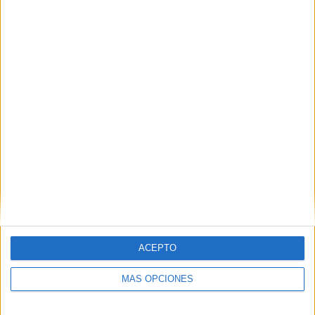
SUSCRIBIR
Únete a otros 96K suscriptores
ACEPTO
MÁS OPCIONES