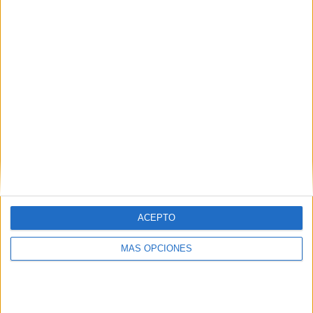
ACEPTO
MÁS OPCIONES
SÍGUENOS
X
Facebook
YouTube
Pinterest
Instagram