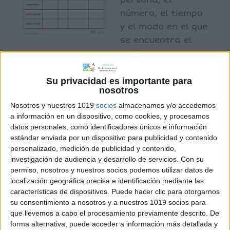
persona, el
número, el tiempo
y el modo en el que
se encuentra el
verbo.
Su privacidad es importante para
nosotros
Archivado en:
Gramatica
,
LENGUA
Nosotros y nuestros 1019
socios
almacenamos y/o accedemos
Etiquetado con:
formas verbales
,
gramática
,
a información en un dispositivo, como cookies, y procesamos
verbos
datos personales, como identificadores únicos e información
estándar enviada por un dispositivo para publicidad y contenido
personalizado, medición de publicidad y contenido,
investigación de audiencia y desarrollo de servicios.
Con su
permiso, nosotros y nuestros socios podemos utilizar datos de
localización geográfica precisa e identificación mediante las
características de dispositivos. Puede hacer clic para otorgarnos
APLICACIONES AULAPT
su consentimiento a nosotros y a nuestros 1019 socios para
que llevemos a cabo el procesamiento previamente descrito. De
forma alternativa, puede acceder a información más detallada y