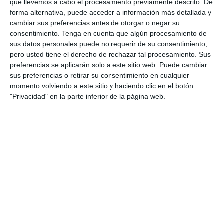
que llevemos a cabo el procesamiento previamente descrito. De
Español como lengua extranjera
,
final de
forma alternativa, puede acceder a información más detallada y
curso
,
ginkana
,
juegos del lenguaje
cambiar sus preferencias antes de otorgar o negar su
consentimiento.
Tenga en cuenta que algún procesamiento de
sus datos personales puede no requerir de su consentimiento,
pero usted tiene el derecho de rechazar tal procesamiento. Sus
preferencias se aplicarán solo a este sitio web. Puede cambiar
sus preferencias o retirar su consentimiento en cualquier
momento volviendo a este sitio y haciendo clic en el botón
APLICACIONES AULAPT
"Privacidad" en la parte inferior de la página web.