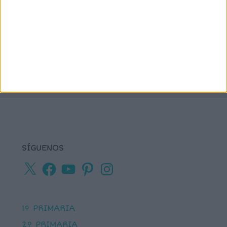
números
matemáticas
Navidad
primaria
ortografía
percepción visual
recursos para
tea
plastificar
sumas
textos cortos
viso-
vocabulario
percepción
SÍGUENOS
X
Facebook
YouTube
Pinterest
Instagram
1º PRIMARIA
2º PRIMARIA