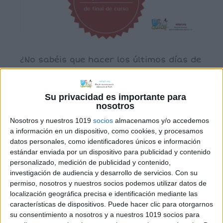
¿No sabéis que hacer los últimos días de
clase? Os proponemos esta divertida
Ginkana como juego cooperativo en el
Su privacidad es importante para
aula, realizada por Mª Carmen Canto
nosotros
López, Psicopedagogía y colaboradora
Nosotros y nuestros 1019
socios
almacenamos y/o accedemos
del blog. En el archivo podréis
a información en un dispositivo, como cookies, y procesamos
encontrar ctividades de adivinar,
datos personales, como identificadores únicos e información
buscar y dibujar. DESCARGA GINKANA
estándar enviada por un dispositivo para publicidad y contenido
personalizado, medición de publicidad y contenido,
PARA EL AULA. Juego cooperativo
investigación de audiencia y desarrollo de servicios.
Con su
permiso, nosotros y nuestros socios podemos utilizar datos de
localización geográfica precisa e identificación mediante las
características de dispositivos. Puede hacer clic para otorgarnos
Archivado en:
Comprensión lectora
,
Frases
su consentimiento a nosotros y a nuestros 1019 socios para
Etiquetado con:
1º primaria
,
2º primaria
,
ELE
,