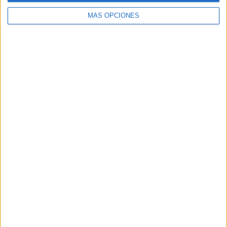
MÁS OPCIONES
SÍGUENOS
X
Facebook
YouTube
Pinterest
Instagram
ETIQUETAS
1º primaria
2º primaria