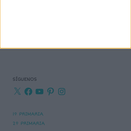
ortografía
percepción visual
recursos para
tea
plastificar
sumas
textos cortos
viso-
vocabulario
percepción
SÍGUENOS
X
Facebook
YouTube
Pinterest
Instagram
1º PRIMARIA
2º PRIMARIA