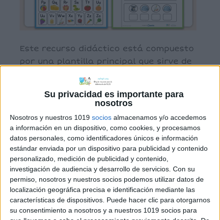
Este recurso didáctico está compuesto
por una plantilla principal que sirve de
guía, donde aparece cada letra del
abecedario asociada a una imagen cuyo
Su privacidad es importante para
nombre empieza por esa misma letra.
nosotros
Junto a esta plantilla, se incluye una
Nosotros y nuestros 1019
socios
almacenamos y/o accedemos
colección de tiras de retos; en cada una
a información en un dispositivo, como cookies, y procesamos
hay una secuencia de cuatro imágenes
datos personales, como identificadores únicos e información
estándar enviada por un dispositivo para publicidad y contenido
que el alumnado deberá […]
personalizado, medición de publicidad y contenido,
investigación de audiencia y desarrollo de servicios.
Con su
permiso, nosotros y nuestros socios podemos utilizar datos de
localización geográfica precisa e identificación mediante las
Archivado en:
Conciencia fonológica
características de dispositivos. Puede hacer clic para otorgarnos
Etiquetado con:
abecedario
,
conciencia
su consentimiento a nosotros y a nuestros 1019 socios para
fonológica
,
grafema-fonema
,
lectoescritura
,