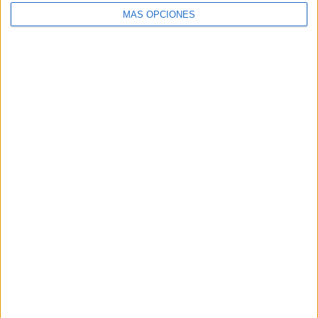
MÁS OPCIONES
SÍGUENOS
X
Facebook
YouTube
Pinterest
Instagram
ETIQUETAS
1º primaria
2º primaria
3º primaria
4º primaria
5º