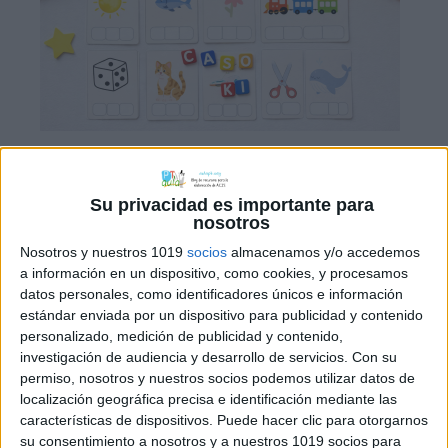
La conciencia fonológica es la base
sobre la que se construye todo el
Su privacidad es importante para
aprendizaje de la lectura y la escritura,
nosotros
y una de sus piezas clave es, sin duda, la
Nosotros y nuestros 1019
socios
almacenamos y/o accedemos
segmentación silábica. Hoy comparto
a información en un dispositivo, como cookies, y procesamos
datos personales, como identificadores únicos e información
con vosotros un pack de tarjetas
estándar enviada por un dispositivo para publicidad y contenido
ilustrativas diseñadas para que los
personalizado, medición de publicidad y contenido,
peques aprendan a «romper» las
investigación de audiencia y desarrollo de servicios.
Con su
palabras en trocitos de una […]
permiso, nosotros y nuestros socios podemos utilizar datos de
localización geográfica precisa e identificación mediante las
características de dispositivos. Puede hacer clic para otorgarnos
su consentimiento a nosotros y a nuestros 1019 socios para