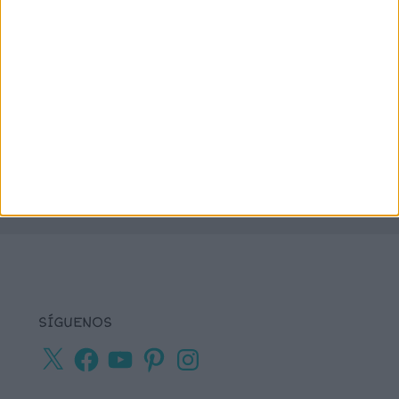
lectoescritura
juegos online
lectura
lectura de frases cortas
comprensiva
lengua
números
matemáticas
Navidad
primaria
ortografía
percepción visual
recursos para
tea
plastificar
sumas
textos cortos
viso-
vocabulario
percepción
SÍGUENOS
X
Facebook
YouTube
Pinterest
Instagram