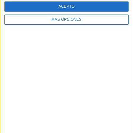
ACEPTO
MÁS OPCIONES
SÍGUENOS
X
Facebook
YouTube
Pinterest
Instagram
ETIQUETAS