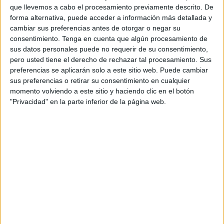
Archivado en:
Conciencia fonológica
,
que llevemos a cabo el procesamiento previamente descrito. De
Lectoescritura
forma alternativa, puede acceder a información más detallada y
Etiquetado con:
conciencia silábica
,
dislexia
,
cambiar sus preferencias antes de otorgar o negar su
ilustraciones
,
lectoescritura
,
segmentación
consentimiento.
Tenga en cuenta que algún procesamiento de
sus datos personales puede no requerir de su consentimiento,
silábica
,
tarjetas imprimibles
pero usted tiene el derecho de rechazar tal procesamiento. Sus
preferencias se aplicarán solo a este sitio web. Puede cambiar
sus preferencias o retirar su consentimiento en cualquier
momento volviendo a este sitio y haciendo clic en el botón
"Privacidad" en la parte inferior de la página web.
APLICACIONES AULAPT