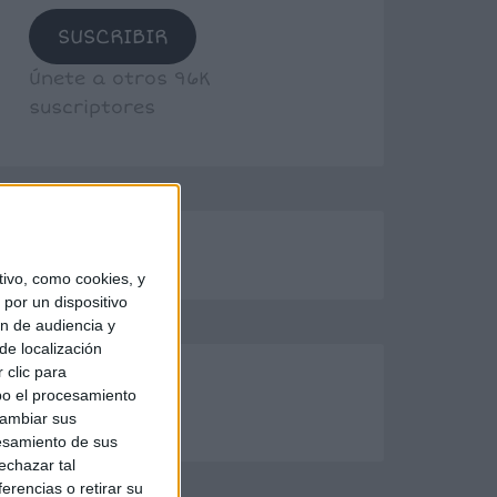
SUSCRIBIR
Únete a otros 96K
suscriptores
ivo, como cookies, y
por un dispositivo
ón de audiencia y
de localización
 clic para
bo el procesamiento
cambiar sus
esamiento de sus
echazar tal
erencias o retirar su