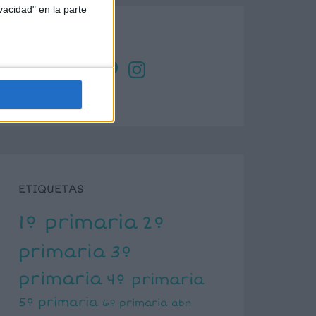
vacidad" en la parte
SÍGUENOS
X
Facebook
YouTube
Pinterest
Instagram
ETIQUETAS
1º primaria
2º
primaria
3º
primaria
4º primaria
5º primaria
6º primaria
abn