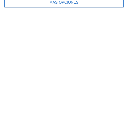
MÁS OPCIONES
SÍGUENOS
X
Facebook
YouTube
Pinterest
Instagram
ETIQUETAS
1º primaria
2º primaria
3º primaria
4º primaria
5º