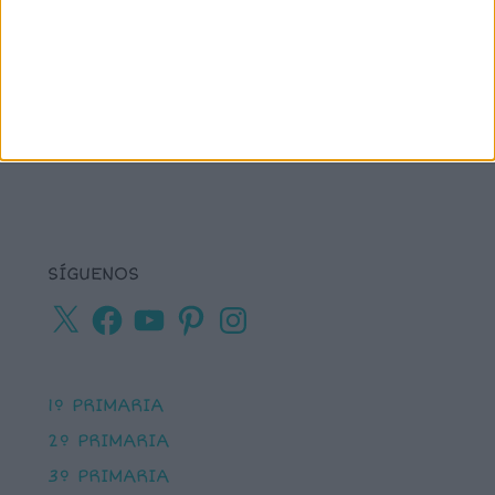
tea
plastificar
sumas
textos cortos
viso-
vocabulario
percepción
SÍGUENOS
X
Facebook
YouTube
Pinterest
Instagram
1º PRIMARIA
2º PRIMARIA
3º PRIMARIA