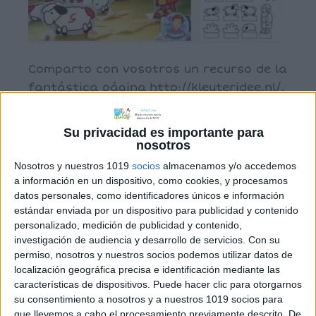
Comparto con vosotros un recurso de la
fantástica página http://kleuteridee.nl/,
ya os he recomendado en alguna
ocasión recursos de este esta página.
Su privacidad es importante para
¿Escuchan los niños lo que se les dice?
nosotros
Recordaba haber visto algo de Navidad
Nosotros y nuestros 1019
socios
almacenamos y/o accedemos
y me he puesto a buscar en sus páginas,
a información en un dispositivo, como cookies, y procesamos
datos personales, como identificadores únicos e información
he encontrado una verdadera joya para
estándar enviada por un dispositivo para publicidad y contenido
los que os gustan las […]
personalizado, medición de publicidad y contenido,
investigación de audiencia y desarrollo de servicios.
Con su
permiso, nosotros y nuestros socios podemos utilizar datos de
localización geográfica precisa e identificación mediante las
Archivado en:
Manualidades
,
Navidad
características de dispositivos. Puede hacer clic para otorgarnos
Etiquetado con:
manualidades
,
Navidad
,
Portal
su consentimiento a nosotros y a nuestros 1019 socios para
de Belén
que llevemos a cabo el procesamiento previamente descrito. De