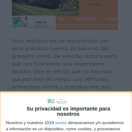
Esta mañana me he encontrado con
este precioso cuento, la historia del
granjero chino. De sencilla lectura pero
que nos transmite una importante
lección. Dice el refrán que no hay mal
que por bien no venga. Los refranes,
proverbios, mitos y leyendas nos dan
normalemente sabias lecciones que son
interesantes tranmitir a nuestros
Su privacidad es importante para
alumnos. Enseñar […]
nosotros
Nosotros y nuestros 1019
socios
almacenamos y/o accedemos
a información en un dispositivo, como cookies, y procesamos