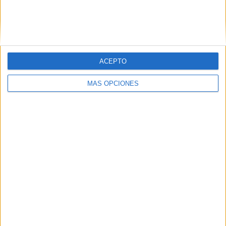
BUSCA POR CATEGORÍAS
BUSCA
POR
CATEGORÍAS
ACEPTO
MÁS OPCIONES
SUSCRÍBETE AL BLOG POR CORREO
ELECTRÓNICO
Introduce tu correo electrónico para
suscribirte a este blog y recibir
notificaciones de nuevas entradas.
Dirección
de
email
SUSCRIBIR