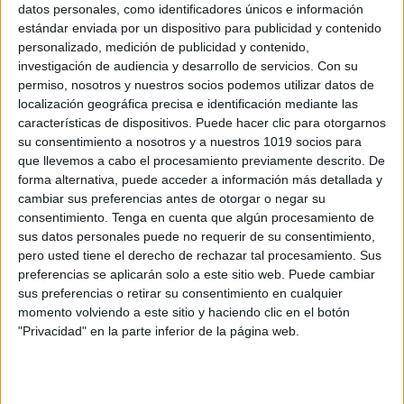
Archivado en:
Comprensión lectora
,
E.
datos personales, como identificadores únicos e información
EMOCIONAL
estándar enviada por un dispositivo para publicidad y contenido
Etiquetado con:
5º primaria
,
6º primaria
,
personalizado, medición de publicidad y contenido,
investigación de audiencia y desarrollo de servicios.
Con su
comprensión lectora
,
emociones
,
palabras
permiso, nosotros y nuestros socios podemos utilizar datos de
pedidas
,
resiliencia
,
tutoría
localización geográfica precisa e identificación mediante las
características de dispositivos. Puede hacer clic para otorgarnos
su consentimiento a nosotros y a nuestros 1019 socios para
que llevemos a cabo el procesamiento previamente descrito. De
forma alternativa, puede acceder a información más detallada y
cambiar sus preferencias antes de otorgar o negar su
Enseñando a ser
consentimiento.
Tenga en cuenta que algún procesamiento de
RESILIENTES. Tareas
sus datos personales puede no requerir de su consentimiento,
pero usted tiene el derecho de rechazar tal procesamiento. Sus
para mejorar la
preferencias se aplicarán solo a este sitio web. Puede cambiar
tolerancia a la
sus preferencias o retirar su consentimiento en cualquier
frustración.
momento volviendo a este sitio y haciendo clic en el botón
"Privacidad" en la parte inferior de la página web.
12 noviembre, 2015
by
Mª Carmen Pérez
6
comentarios