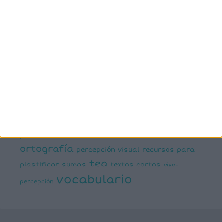
conciencia fonológica
conciencia
semántica
cálculo
conciencia silábica
dislexia
ELE
mental
emociones
escritura
estimulación del lenguaje
creativa
expresión escrita
expresión oral
funciones
infantil
inferencias
ejecutivas
gramática
juegos matemáticos
juegos del lenguaje
lectoescritura
juegos online
lectura
lectura de frases cortas
comprensiva
lengua
números
matemáticas
Navidad
primaria
ortografía
percepción visual
recursos para
tea
plastificar
sumas
textos cortos
viso-
vocabulario
percepción