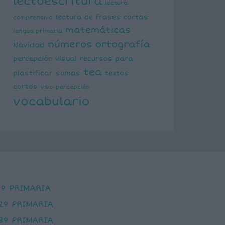
lectoescritura
lectura
lectura de frases cortas
comprensiva
matemáticas
lengua primaria
números
ortografía
Navidad
percepción visual
recursos para
tea
plastificar
sumas
textos
cortos
viso-percepción
vocabulario
1º PRIMARIA
2º PRIMARIA
3º PRIMARIA