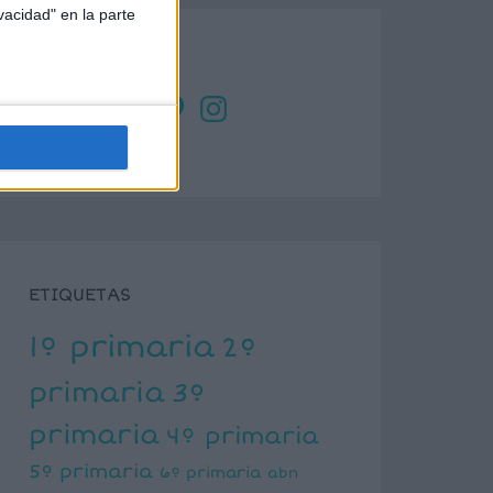
vacidad" en la parte
SÍGUENOS
X
Facebook
YouTube
Pinterest
Instagram
ETIQUETAS
1º primaria
2º
primaria
3º
primaria
4º primaria
5º primaria
6º primaria
abn