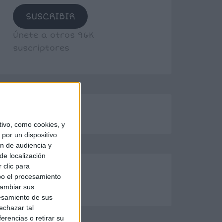
SUSCRIBIR
Únete a otros 96K
suscriptores
ivo, como cookies, y
por un dispositivo
ón de audiencia y
de localización
 clic para
bo el procesamiento
cambiar sus
esamiento de sus
echazar tal
erencias o retirar su