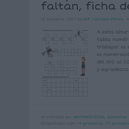
faltan, ficha d
15 octubre, 2017
by
Mª Carmen Pérez
A esta altu
tabla numér
trabajar la 
la numeració
del 100 al 20
y agradezco
Archivado en:
MATEMÁTICAS
,
Números
Etiquetado con:
1º primaria
,
2º primari