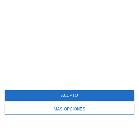
ACEPTO
MÁS OPCIONES
SÍGUENOS
X
Facebook
YouTube
Pinterest
Instagram