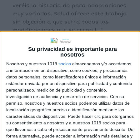
veréis la historia da para adaptaciones
muy variadas. Salud ofrece este trabajo
sin objeción a que sufra todas las
modificaciones que se crean […]
Su privacidad es importante para
nosotros
Archivado en:
Material colaboradores
,
Navidad
Nosotros y nuestros 1019
socios
almacenamos y/o accedemos
Etiquetado con:
Navidad
,
teatro
a información en un dispositivo, como cookies, y procesamos
datos personales, como identificadores únicos e información
estándar enviada por un dispositivo para publicidad y contenido
personalizado, medición de publicidad y contenido,
investigación de audiencia y desarrollo de servicios.
Con su
permiso, nosotros y nuestros socios podemos utilizar datos de
localización geográfica precisa e identificación mediante las
características de dispositivos. Puede hacer clic para otorgarnos
APLICACIONES AULAPT
su consentimiento a nosotros y a nuestros 1019 socios para
que llevemos a cabo el procesamiento previamente descrito. De
forma alternativa, puede acceder a información más detallada y