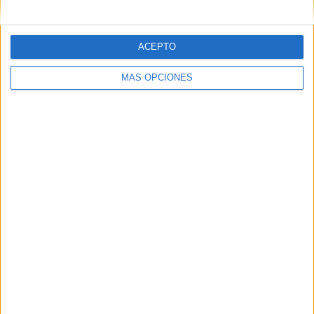
ACEPTO
MÁS OPCIONES
SÍGUENOS
X
Facebook
YouTube
Pinterest
Instagram