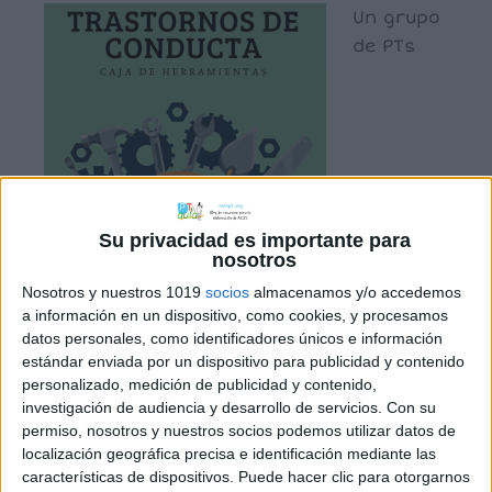
Un grupo
de PTs
Su privacidad es importante para
nosotros
Nosotros y nuestros 1019
socios
almacenamos y/o accedemos
especialistas en TGC en la provincia de
a información en un dispositivo, como cookies, y procesamos
Granada ha creado una «Caja de
datos personales, como identificadores únicos e información
estándar enviada por un dispositivo para publicidad y contenido
Herramientas» que ha compartido con
personalizado, medición de publicidad y contenido,
nosotros para su difusión. Se trata de
investigación de audiencia y desarrollo de servicios.
Con su
un material con diversas estrategias
permiso, nosotros y nuestros socios podemos utilizar datos de
para abordar las conductas disruptivas
localización geográfica precisa e identificación mediante las
características de dispositivos. Puede hacer clic para otorgarnos
del alumnado, así como otros