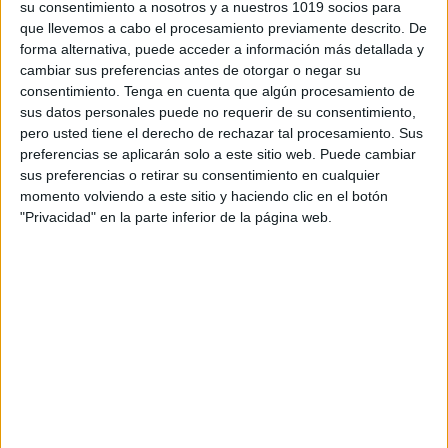
su consentimiento a nosotros y a nuestros 1019 socios para
desajustes emocionales o sociales. ¡Un
que llevemos a cabo el procesamiento previamente descrito. De
excelente trabajo! DESCARGA
forma alternativa, puede acceder a información más detallada y
cambiar sus preferencias antes de otorgar o negar su
consentimiento.
Tenga en cuenta que algún procesamiento de
sus datos personales puede no requerir de su consentimiento,
Archivado en:
E. EMOCIONAL
pero usted tiene el derecho de rechazar tal procesamiento. Sus
Etiquetado con:
conductas disruptivas
,
preferencias se aplicarán solo a este sitio web. Puede cambiar
problemas de conducta
,
TGC
,
Trastornos
sus preferencias o retirar su consentimiento en cualquier
graves de la conducta
momento volviendo a este sitio y haciendo clic en el botón
"Privacidad" en la parte inferior de la página web.
APLICACIONES AULAPT