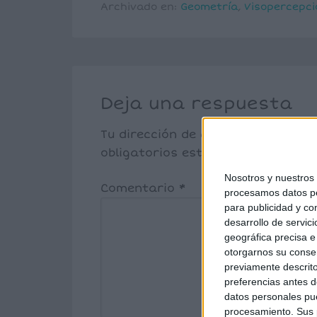
Archivado en:
Geometría
,
Visopercepci
Deja una respuesta
Tu dirección de correo electrónic
obligatorios están marcados co
Nosotros y nuestro
Comentario
*
procesamos datos per
para publicidad y co
desarrollo de servici
geográfica precisa e 
otorgarnos su conse
previamente descrito
preferencias antes d
datos personales pue
procesamiento. Sus p