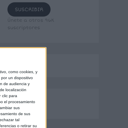
SUSCRIBIR
Únete a otros 96K
suscriptores
ivo, como cookies, y
por un dispositivo
ón de audiencia y
de localización
 clic para
bo el procesamiento
cambiar sus
esamiento de sus
echazar tal
erencias o retirar su