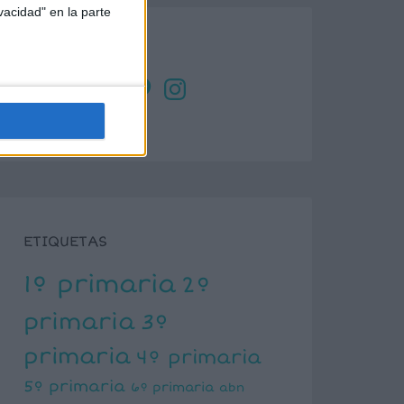
vacidad" en la parte
SÍGUENOS
X
Facebook
YouTube
Pinterest
Instagram
ETIQUETAS
1º primaria
2º
primaria
3º
primaria
4º primaria
5º primaria
6º primaria
abn