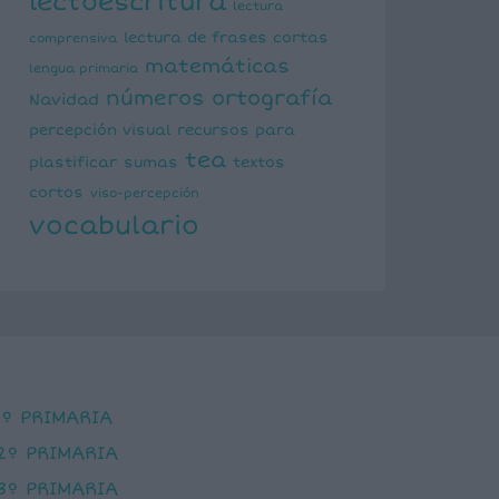
lectoescritura
lectura
lectura de frases cortas
comprensiva
matemáticas
lengua primaria
números
ortografía
Navidad
percepción visual
recursos para
tea
plastificar
sumas
textos
cortos
viso-percepción
vocabulario
1º PRIMARIA
2º PRIMARIA
3º PRIMARIA