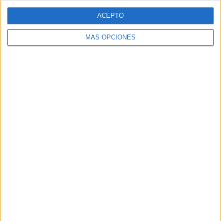
ACEPTO
MÁS OPCIONES
SÍGUENOS
X
Facebook
YouTube
Pinterest
Instagram