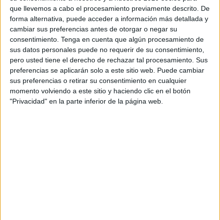
que llevemos a cabo el procesamiento previamente descrito. De
forma alternativa, puede acceder a información más detallada y
cambiar sus preferencias antes de otorgar o negar su
Archivado en:
TEA
,
TEACCH
,
Vocabulario
consentimiento.
Tenga en cuenta que algún procesamiento de
Etiquetado con:
aula
,
lectoescritura
,
sus datos personales puede no requerir de su consentimiento,
materiales imprimibles
,
sílabas
,
tea
pero usted tiene el derecho de rechazar tal procesamiento. Sus
preferencias se aplicarán solo a este sitio web. Puede cambiar
sus preferencias o retirar su consentimiento en cualquier
momento volviendo a este sitio y haciendo clic en el botón
"Privacidad" en la parte inferior de la página web.
APLICACIONES AULAPT