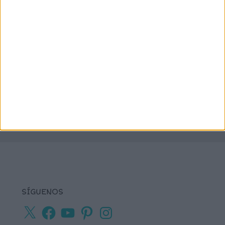
juegos matemáticos
juegos del lenguaje
lectoescritura
juegos online
lectura
lectura de frases cortas
comprensiva
lengua
números
matemáticas
Navidad
primaria
ortografía
percepción visual
recursos para
tea
plastificar
sumas
textos cortos
viso-
vocabulario
percepción
SÍGUENOS
X
Facebook
YouTube
Pinterest
Instagram