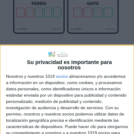
Hoy comparto un recurso muy
completo para trabajar la
lectoescritura inicial, la conciencia
Su privacidad es importante para
nosotros
fonológica, la discriminación visual y la
Nosotros y nuestros 1019
socios
almacenamos y/o accedemos
asociación palabra–imagen,
a información en un dispositivo, como cookies, y procesamos
especialmente pensado para alumnado
datos personales, como identificadores únicos e información
con TEA, dificultades de lenguaje o inicio
estándar enviada por un dispositivo para publicidad y contenido
del aprendizaje lector. El material está
personalizado, medición de publicidad y contenido,
organizado en tres niveles de dificultad,
investigación de audiencia y desarrollo de servicios.
Con su
permiso, nosotros y nuestros socios podemos utilizar datos de
y está disponible para todas las
localización geográfica precisa e identificación mediante las
categorías del vocabulario
características de dispositivos. Puede hacer clic para otorgarnos
funcional:personas, […]
su consentimiento a nosotros y a nuestros 1019 socios para