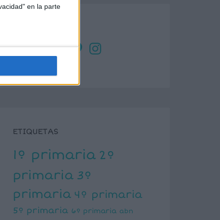
vacidad" en la parte
SÍGUENOS
X
Facebook
YouTube
Pinterest
Instagram
ETIQUETAS
1º primaria
2º
primaria
3º
primaria
4º primaria
5º primaria
6º primaria
abn