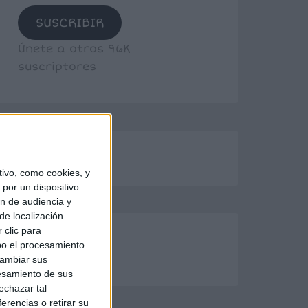
SUSCRIBIR
Únete a otros 96K
suscriptores
ivo, como cookies, y
por un dispositivo
ón de audiencia y
de localización
 clic para
bo el procesamiento
cambiar sus
esamiento de sus
echazar tal
erencias o retirar su