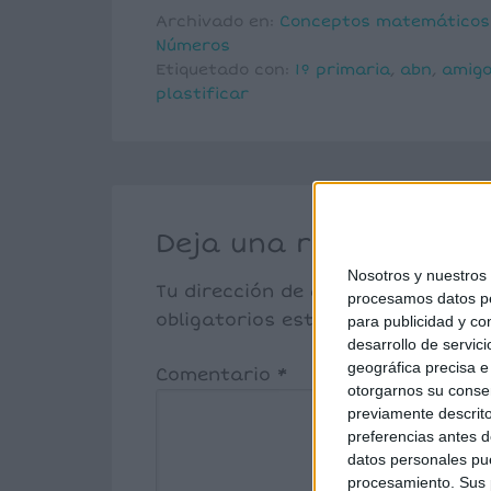
Archivado en:
Conceptos matemáticos 
Números
Etiquetado con:
1º primaria
,
abn
,
amigo
plastificar
Deja una respuesta
Nosotros y nuestro
Tu dirección de correo electrónic
procesamos datos per
obligatorios están marcados co
para publicidad y co
desarrollo de servici
geográfica precisa e 
Comentario
*
otorgarnos su conse
previamente descrito
preferencias antes d
datos personales pue
procesamiento. Sus p