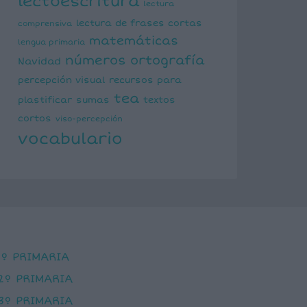
lectoescritura
lectura
lectura de frases cortas
comprensiva
matemáticas
lengua primaria
números
ortografía
Navidad
percepción visual
recursos para
tea
plastificar
sumas
textos
cortos
viso-percepción
vocabulario
1º PRIMARIA
2º PRIMARIA
3º PRIMARIA