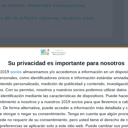
en infantil
,
Materiales manipulativos
,
s del 10
,
infantil
,
números
,
recursos para
Su privacidad es importante para nosotros
s 1019
socios
almacenamos y/o accedemos a información en un disposit
o no será publicada.
Los campos
sonales, como identificadores únicos e información estándar enviada 
n
*
ntenido personalizado, medición de publicidad y contenido, investigaci
os.
Con su permiso, nosotros y nuestros socios podemos utilizar datos 
identificación mediante las características de dispositivos. Puede hacer
ntimiento a nosotros y a nuestros 1019 socios para que llevemos a ca
. De forma alternativa, puede acceder a información más detallada y 
e otorgar o negar su consentimiento.
Tenga en cuenta que algún proc
de no requerir de su consentimiento, pero usted tiene el derecho de r
referencias se aplicarán solo a este sitio web. Puede cambiar sus pref