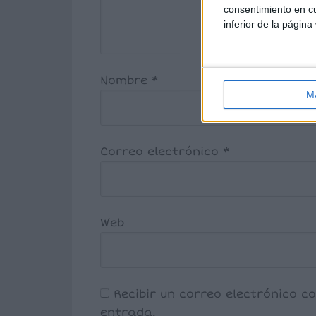
consentimiento en cu
inferior de la página
Nombre
*
M
Correo electrónico
*
Web
Recibir un correo electrónico c
entrada.