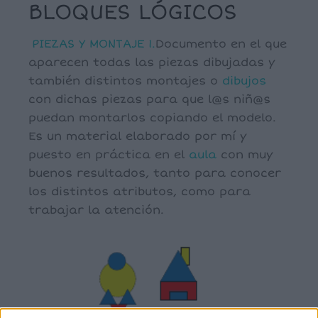
BLOQUES LÓGICOS
PIEZAS Y MONTAJE 1.
Documento en el que
aparecen todas las piezas dibujadas y
también distintos montajes o
dibujos
con dichas piezas para que l@s niñ@s
puedan montarlos copiando el modelo.
Es un material elaborado por mí y
puesto en práctica en el
aula
con muy
buenos resultados, tanto para conocer
los distintos atributos, como para
trabajar la atención.