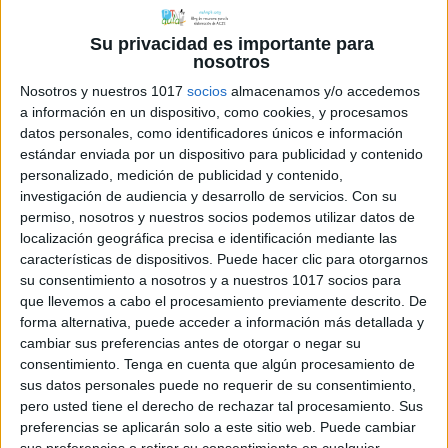
Su privacidad es importante para
nosotros
A continuación aparecen algunas
fotografías
de cómo trabajo con
Nosotros y nuestros 1017
socios
almacenamos y/o accedemos
a información en un dispositivo, como cookies, y procesamos
éstos en el aula
datos personales, como identificadores únicos e información
estándar enviada por un dispositivo para publicidad y contenido
personalizado, medición de publicidad y contenido,
investigación de audiencia y desarrollo de servicios.
Con su
permiso, nosotros y nuestros socios podemos utilizar datos de
localización geográfica precisa e identificación mediante las
características de dispositivos. Puede hacer clic para otorgarnos
su consentimiento a nosotros y a nuestros 1017 socios para
que llevemos a cabo el procesamiento previamente descrito. De
forma alternativa, puede acceder a información más detallada y
cambiar sus preferencias antes de otorgar o negar su
consentimiento.
Tenga en cuenta que algún procesamiento de
sus datos personales puede no requerir de su consentimiento,
pero usted tiene el derecho de rechazar tal procesamiento. Sus
Enlace al post original
http://
preferencias se aplicarán solo a este sitio web. Puede cambiar
actividadesinfantilyprimaria.
sus preferencias o retirar su consentimiento en cualquier