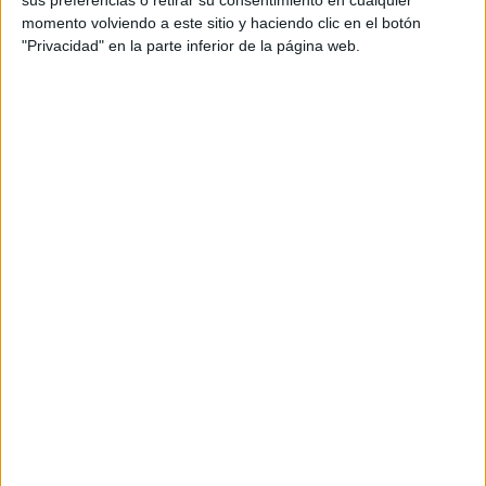
blogspot.com.es/2012/05/
bloques-
momento volviendo a este sitio y haciendo clic en el botón
"Privacidad" en la parte inferior de la página web.
logicos.html
DESCOMPOSICIÓN CON
REGLETAS
PINCHA PARA ENTRAR.
Enlace en el que
podéis acceder a un
juego
manipulativo
para trabajar la
descomposición
. Este
material lo elaboré para trabajar en mi
clase de
infantil
dentro del rincón de
las matemáticas. Se trata de varias
fichas
que sirven de base para trabajar
con las regletas.
En el enlace aparece el documento en
formato word para que podáis elaborar
vuestras
plantillas
y también algunos
ejemplos directos para imprimir y