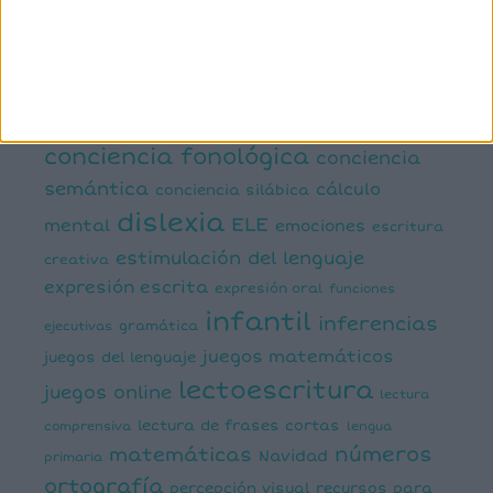
primaria
6º primaria
actividad
abn
manipulativa
asociación palabra imagen
atención
ayudas visuales
comprensión lectora
conciencia fonológica
conciencia
semántica
cálculo
conciencia silábica
dislexia
ELE
mental
emociones
escritura
estimulación del lenguaje
creativa
expresión escrita
expresión oral
funciones
infantil
inferencias
ejecutivas
gramática
juegos matemáticos
juegos del lenguaje
lectoescritura
juegos online
lectura
lectura de frases cortas
comprensiva
lengua
números
matemáticas
Navidad
primaria
ortografía
percepción visual
recursos para