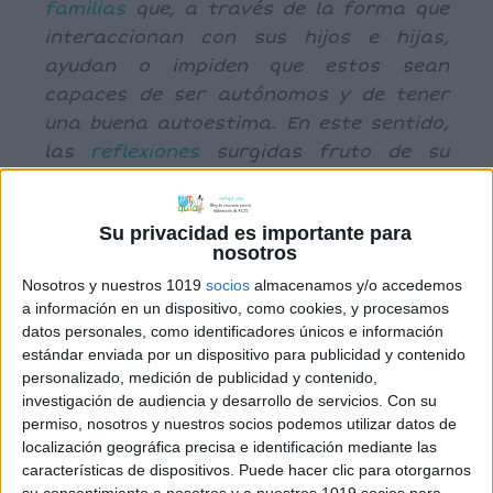
familias
que, a través de la forma que
interaccionan con sus hijos e hijas,
ayudan o impiden que estos sean
capaces de ser autónomos y de tener
una buena autoestima. En este sentido,
las
reflexiones
surgidas fruto de su
lectura
también os ayudarán a revisar
cómo es vuestra forma de educar y si
Su privacidad es importante para
podéis mejorar algunas de vuestras
nosotros
habilidades para lograr el objetivo de
Nosotros y nuestros 1019
socios
almacenamos y/o accedemos
que vuestros hijos e hijas tengan una
a información en un dispositivo, como cookies, y procesamos
mejor
autoestima
y sean capaces de
datos personales, como identificadores únicos e información
tomar decisiones y defender sus ideas.
estándar enviada por un dispositivo para publicidad y contenido
personalizado, medición de publicidad y contenido,
Con el objetivo de facilitar su
investigación de audiencia y desarrollo de servicios.
Con su
comprensión, os proponemos una serie
permiso, nosotros y nuestros socios podemos utilizar datos de
de
preguntas
genéricas que podéis
localización geográfica precisa e identificación mediante las
formular a vuestros hijos e hijas en
características de dispositivos. Puede hacer clic para otorgarnos
su consentimiento a nosotros y a nuestros 1019 socios para