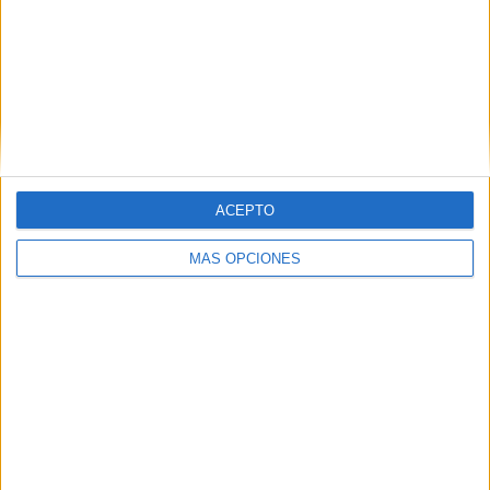
Correo electrónico
*
Web
ACEPTO
Recibir un correo electrónico con los
MÁS OPCIONES
siguientes comentarios a esta
entrada.
Recibir un correo electrónico con cada
nueva entrada.