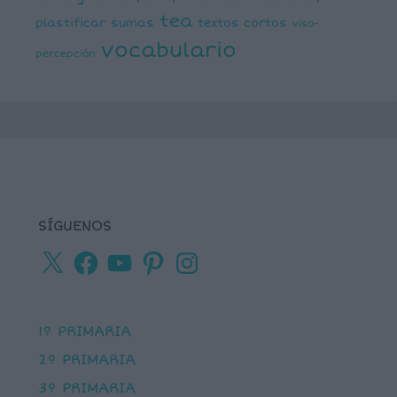
tea
plastificar
sumas
textos cortos
viso-
vocabulario
percepción
SÍGUENOS
X
Facebook
YouTube
Pinterest
Instagram
1º PRIMARIA
2º PRIMARIA
3º PRIMARIA