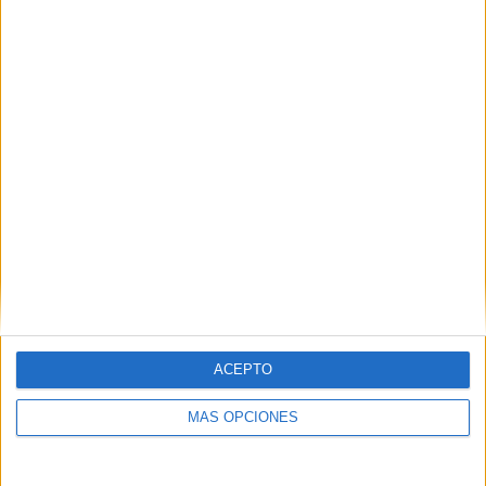
12 JUNIO, 2016
EN 4:15 PM
Me alegro
Luigia!!
RESPONDER
Deja una respuesta
Tu dirección de correo electrónico no
ACEPTO
será publicada.
Los campos obligatorios
MÁS OPCIONES
están marcados con
*
Comentario
*