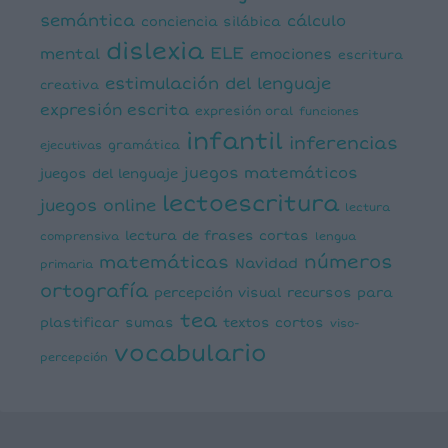
semántica
cálculo
conciencia silábica
dislexia
ELE
mental
emociones
escritura
estimulación del lenguaje
creativa
expresión escrita
expresión oral
funciones
infantil
inferencias
ejecutivas
gramática
juegos matemáticos
juegos del lenguaje
lectoescritura
juegos online
lectura
lectura de frases cortas
comprensiva
lengua
números
matemáticas
Navidad
primaria
ortografía
percepción visual
recursos para
tea
plastificar
sumas
textos cortos
viso-
vocabulario
percepción