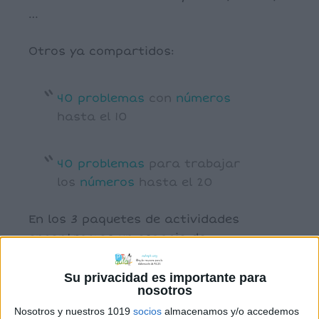
…
Otros ya compartidos:
40
problemas
con
números
hasta el 10
40
problemas
para trabajar
los
números
hasta el 20
En los 3 paquetes de actividades
encontramos un espacio de
autoevaluación, en el que el alumno
puede dibujar,
colorear
o marcar como
Su privacidad es importante para
nosotros
más le guste el logro de la actividad.
Nosotros y nuestros 1019
socios
almacenamos y/o accedemos