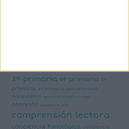
X
Facebook
YouTube
Pinterest
Instagram
ETIQUETAS
1º primaria
2º primaria
3º primaria
4º primaria
5º
primaria
6º primaria
actividad
abn
manipulativa
asociación palabra imagen
atención
ayudas visuales
comprensión lectora
conciencia fonológica
conciencia