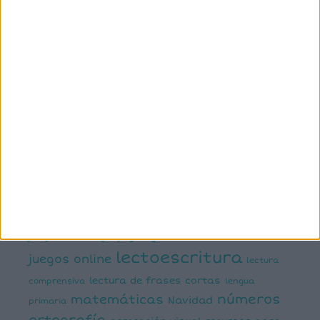
primaria
6º primaria
actividad
abn
manipulativa
asociación palabra imagen
atención
ayudas visuales
comprensión lectora
conciencia fonológica
conciencia
semántica
cálculo
conciencia silábica
dislexia
ELE
mental
emociones
escritura
estimulación del lenguaje
creativa
expresión escrita
expresión oral
funciones
infantil
inferencias
ejecutivas
gramática
juegos matemáticos
juegos del lenguaje
lectoescritura
juegos online
lectura
lectura de frases cortas
comprensiva
lengua
números
matemáticas
Navidad
primaria
ortografía