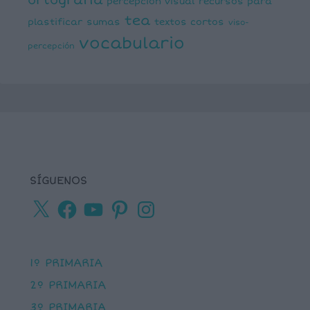
percepción visual
recursos para
tea
plastificar
sumas
textos cortos
viso-
vocabulario
percepción
SÍGUENOS
X
Facebook
YouTube
Pinterest
Instagram
1º PRIMARIA
2º PRIMARIA
3º PRIMARIA