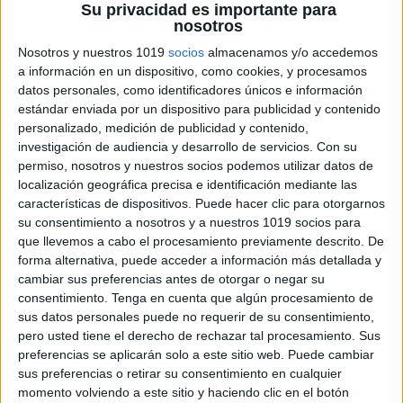
Su privacidad es importante para
nosotros
Ahora ya son capaces de contar
Nosotros y nuestros 1019
socios
almacenamos y/o accedemos
muchas más cosas, sus escritos ya son
a información en un dispositivo, como cookies, y procesamos
más inteligibles, aunque con
números
datos personales, como identificadores únicos e información
estándar enviada por un dispositivo para publicidad y contenido
errores
aún, qué mas da. Lo importante
personalizado, medición de publicidad y contenido,
es el placer que aún sienten al realizar
investigación de audiencia y desarrollo de servicios.
Con su
la tarea.
permiso, nosotros y nuestros socios podemos utilizar datos de
localización geográfica precisa e identificación mediante las
características de dispositivos. Puede hacer clic para otorgarnos
su consentimiento a nosotros y a nuestros 1019 socios para
que llevemos a cabo el procesamiento previamente descrito. De
forma alternativa, puede acceder a información más detallada y
cambiar sus preferencias antes de otorgar o negar su
consentimiento.
Tenga en cuenta que algún procesamiento de
sus datos personales puede no requerir de su consentimiento,
pero usted tiene el derecho de rechazar tal procesamiento. Sus
preferencias se aplicarán solo a este sitio web. Puede cambiar
sus preferencias o retirar su consentimiento en cualquier
momento volviendo a este sitio y haciendo clic en el botón