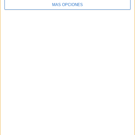
MÁS OPCIONES
BUSCA POR CATEGORÍAS
BUSCA
POR
CATEGORÍAS
SUSCRÍBETE AL BLOG POR CORREO
ELECTRÓNICO
Introduce tu correo electrónico para
suscribirte a este blog y recibir