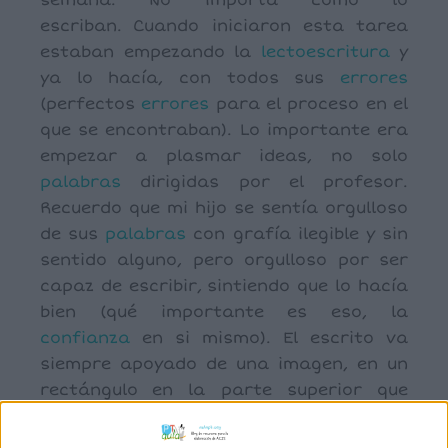
semana. No importa cómo lo
escriban. Cuando iniciaron esta tarea
estaban empezando la
lectoescritura
y
ya lo hacía, con todos sus
errores
(perfectos
errores
para el proceso en el
que se encontraban). Lo importante era
empezar a plasmar ideas, no solo
palabras
dirigidas por el profesor.
Recuerdo que mi hijo se sentía orgulloso
de sus
palabras
con grafía ilegible y sin
sentido alguno, pero orgulloso por ser
capaz de escribir, sintiendo que lo hacía
bien (qué importante es eso, la
confianza
en si mismo). El escrito va
siempre apoyado de una imagen, en un
rectángulo en la parte superior que
hace, en ocasiones, más comprensible
el texto.