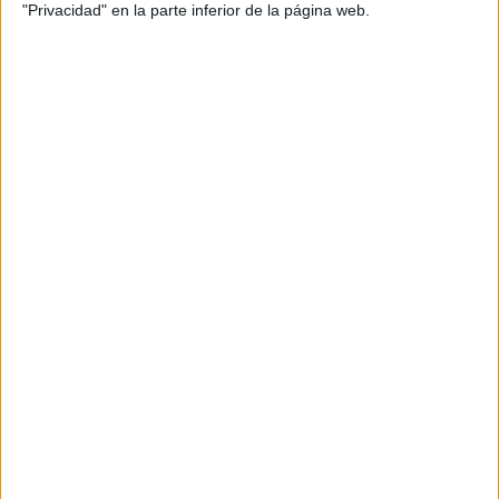
"Privacidad" en la parte inferior de la página web.
Comparte esto:
Archivado en:
E. EMOCIONAL
,
Expresión escrita
Etiquetado con:
emociones
,
expresión facial
,
motivación