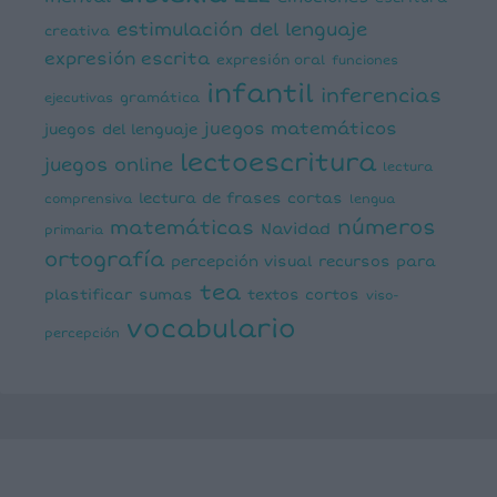
estimulación del lenguaje
creativa
expresión escrita
expresión oral
funciones
infantil
inferencias
ejecutivas
gramática
juegos matemáticos
juegos del lenguaje
lectoescritura
juegos online
lectura
lectura de frases cortas
comprensiva
lengua
números
matemáticas
Navidad
primaria
ortografía
percepción visual
recursos para
tea
plastificar
sumas
textos cortos
viso-
vocabulario
percepción