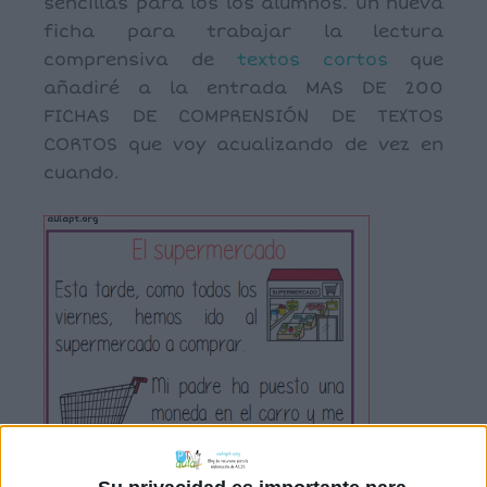
sencillas para los los alumnos. Un nueva
ficha para trabajar la lectura
comprensiva de
textos cortos
que
añadiré a la entrada MAS DE 200
FICHAS DE COMPRENSIÓN DE TEXTOS
CORTOS que voy acualizando de vez en
cuando.