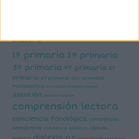
ETIQUETAS
1º primaria
2º primaria
3º primaria
4º primaria
5º
primaria
6º primaria
actividad
abn
manipulativa
asociación palabra imagen
atención
ayudas visuales
comprensión lectora
conciencia fonológica
conciencia
semántica
cálculo
conciencia silábica
dislexia
ELE
mental
emociones
escritura