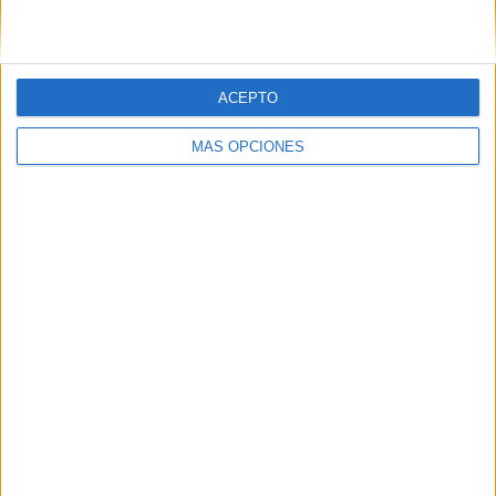
Esta es la tercera del mismo estilo.
Haciendo uso de los pictogramas que
gratuítamente nos […]
ACEPTO
MÁS OPCIONES
Deja una respuesta
Tu dirección de correo electrónico no
será publicada.
Los campos obligatorios
están marcados con
*
Comentario
*