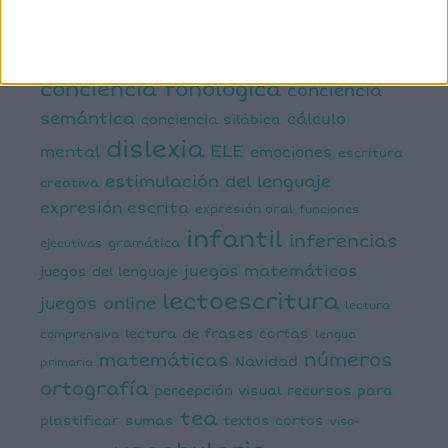
atención
ayudas visuales
comprensión lectora
conciencia fonológica
conciencia
semántica
cálculo
conciencia silábica
dislexia
ELE
mental
emociones
escritura
estimulación del lenguaje
creativa
expresión escrita
expresión oral
funciones
infantil
inferencias
ejecutivas
gramática
juegos matemáticos
juegos del lenguaje
lectoescritura
juegos online
lectura
lectura de frases cortas
comprensiva
lengua
números
matemáticas
Navidad
primaria
ortografía
percepción visual
recursos para
tea
plastificar
sumas
textos cortos
viso-