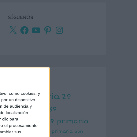
SÍGUENOS
X
Facebook
YouTube
Pinterest
Instagram
ETIQUETAS
ivo, como cookies, y
1º primaria
2º
por un dispositivo
ón de audiencia y
primaria
3º
de localización
primaria
 clic para
4º primaria
bo el procesamiento
5º primaria
6º primaria
abn
cambiar sus