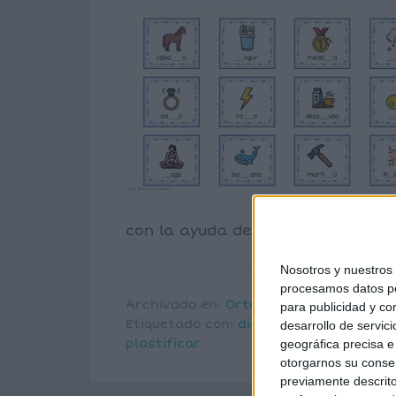
con la ayuda de pistas visuales.
Nosotros y nuestro
procesamos datos per
Archivado en:
Ortografía
para publicidad y co
Etiquetado con:
disortografía
,
ortogra
desarrollo de servici
plastificar
geográfica precisa e 
otorgarnos su conse
previamente descrito