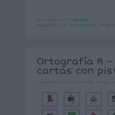
Archivado en:
Ortografía
Etiquetado con:
disortografía
,
ortogra
Ortografía R –
cartas con pis
9 septiembre, 2022
by
María
Dejar u