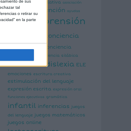
esamiento de sus
actividad manipulativa
asociación
echazar tal
atención
palabra imagen
ayudas
erencias o retirar su
comprensión
vacidad" en la parte
visuales
lectora
conciencia
fonológica
conciencia
semántica
conciencia silábica
dislexia
ELE
cálculo mental
emociones
escritura creativa
estimulación del lenguaje
expresión escrita
expresión oral
funciones ejecutivas
gramática
infantil
inferencias
juegos
juegos matemáticos
del lenguaje
juegos online