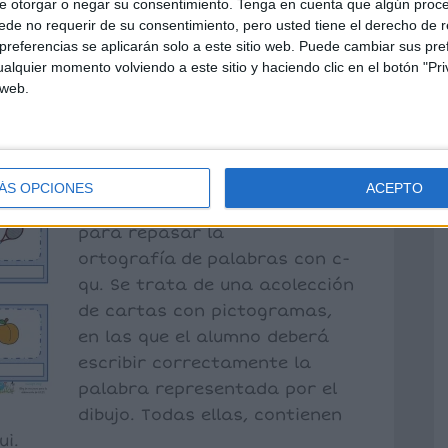
e otorgar o negar su consentimiento.
Tenga en cuenta que algún proc
de no requerir de su consentimiento, pero usted tiene el derecho de r
referencias se aplicarán solo a este sitio web. Puede cambiar sus pref
fica: Palabras
alquier momento volviendo a este sitio y haciendo clic en el botón "Pri
 web.
u- que – qui
un comentario
ÁS OPCIONES
ACEPTO
Os comparto hoy un material
para repasar la
ortografía de palabras con c-
qu. Se trata de una acolección
de cartas con pictogramas,
en las que el alumno deberá
escribir correctamente la
palabra representada por el
dibujo. Todas ellas, contienen
ui.