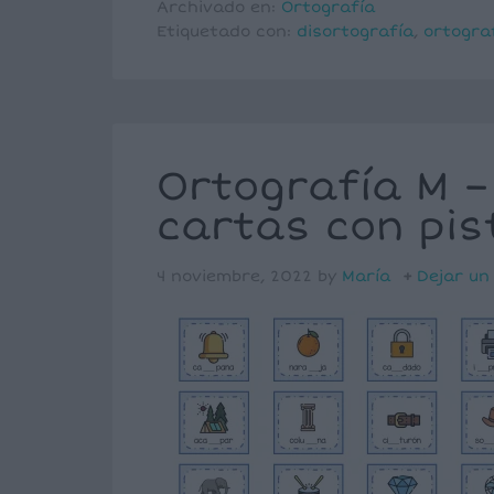
Archivado en:
Ortografía
Etiquetado con:
disortografía
,
ortogra
Ortografía M –
cartas con pis
4 noviembre, 2022
by
María
Dejar un