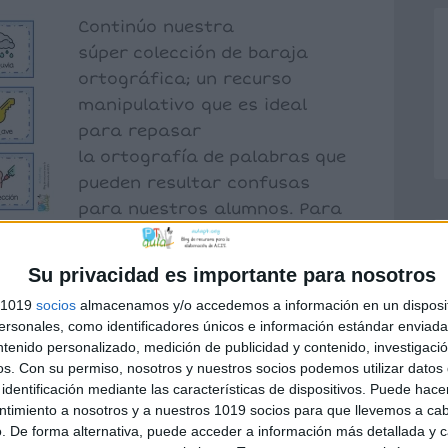
Continúo nuestra
súper colección de baraja
ortográfica; un recurso
manipulativo que es ideal
para repasar
la ortografía de palabras que
pueden resultar confusas
para nuestros alumnos. Para
facilitar la tarea, cuentan
Su privacidad es importante para nosotros
s 1019
socios
almacenamos y/o accedemos a información en un disposit
sonales, como identificadores únicos e información estándar enviada 
ntenido personalizado, medición de publicidad y contenido, investigaci
fía
,
recursos manipulativos
,
recursos para
os.
Con su permiso, nosotros y nuestros socios podemos utilizar datos 
identificación mediante las características de dispositivos. Puede hacer
ntimiento a nosotros y a nuestros 1019 socios para que llevemos a ca
. De forma alternativa, puede acceder a información más detallada y 