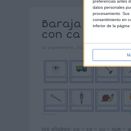
preferencias antes d
datos personales pue
procesamiento. Sus p
Baraja ortográ
consentimiento en cu
inferior de la página
con ca – co – c
16 septiembre, 2022
by
María
Dejar 
M
las sílabas: ca – co – cu – que – q