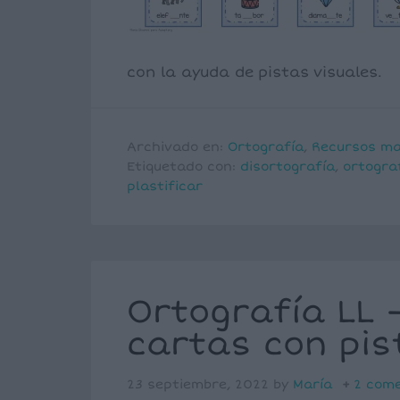
con la ayuda de pistas visuales.
Archivado en:
Ortografía
,
Recursos ma
Etiquetado con:
disortografía
,
ortogra
plastificar
Ortografía LL –
cartas con pis
23 septiembre, 2022
by
María
2 com