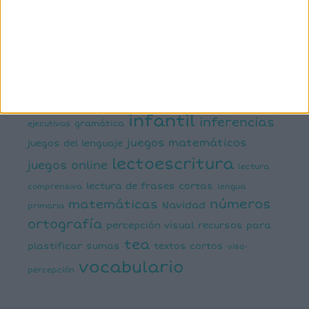
conciencia fonológica
conciencia
semántica
cálculo
conciencia silábica
dislexia
ELE
mental
emociones
escritura
estimulación del lenguaje
creativa
expresión escrita
expresión oral
funciones
infantil
inferencias
ejecutivas
gramática
juegos matemáticos
juegos del lenguaje
lectoescritura
juegos online
lectura
lectura de frases cortas
comprensiva
lengua
números
matemáticas
Navidad
primaria
ortografía
percepción visual
recursos para
tea
plastificar
sumas
textos cortos
viso-
vocabulario
percepción