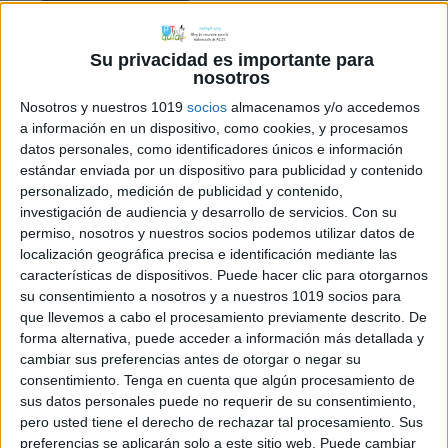
Su privacidad es importante para
Comparte esto:
nosotros
Nosotros y nuestros 1019
socios
almacenamos y/o accedemos
a información en un dispositivo, como cookies, y procesamos
datos personales, como identificadores únicos e información
estándar enviada por un dispositivo para publicidad y contenido
Archivado en:
LENGUA
,
lengua castellana
personalizado, medición de publicidad y contenido,
Etiquetado con:
5º primaria
,
autoevaluación
,
investigación de audiencia y desarrollo de servicios.
Con su
gamificación
,
impulsividad
,
juegos online
,
permiso, nosotros y nuestros socios podemos utilizar datos de
verbos
localización geográfica precisa e identificación mediante las
características de dispositivos. Puede hacer clic para otorgarnos
su consentimiento a nosotros y a nuestros 1019 socios para
que llevemos a cabo el procesamiento previamente descrito. De
forma alternativa, puede acceder a información más detallada y
cambiar sus preferencias antes de otorgar o negar su
consentimiento.
Tenga en cuenta que algún procesamiento de
Comentarios
sus datos personales puede no requerir de su consentimiento,
pero usted tiene el derecho de rechazar tal procesamiento. Sus
preferencias se aplicarán solo a este sitio web. Puede cambiar