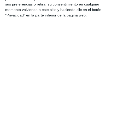
Maria-Cortes
dice
sus preferencias o retirar su consentimiento en cualquier
11 MAYO, 2019 EN 6:16 PM
momento volviendo a este sitio y haciendo clic en el botón
"Privacidad" en la parte inferior de la página web.
Es también interesante para
los alumnos de idiomas. Lo voy
a aplicar en niveles de 1º ESo,
hacia arriba, y sobre todo
cuando los verbos aumentan y
los tiempos también!! Gracias!
RESPONDER
Othman
dice
16 MAYO, 2024 EN 10:51 AM
oboujaadab01@la rioja .edu.es
RESPONDER