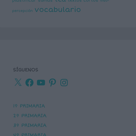
plastificar
sumas
textos cortos
viso-
vocabulario
percepción
SÍGUENOS
X
Facebook
YouTube
Pinterest
Instagram
1º PRIMARIA
2º PRIMARIA
3º PRIMARIA
4º PRIMARIA