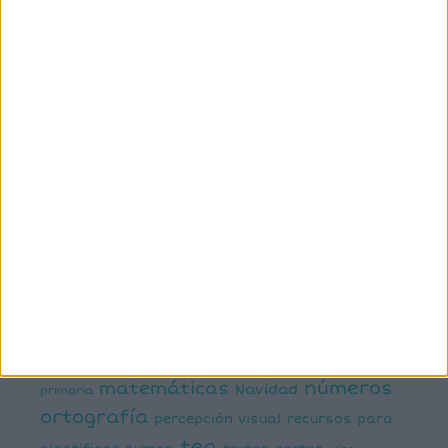
manipulativa
asociación palabra imagen
atención
ayudas visuales
comprensión lectora
conciencia fonológica
conciencia
semántica
cálculo
conciencia silábica
dislexia
ELE
mental
emociones
escritura
estimulación del lenguaje
creativa
expresión escrita
expresión oral
funciones
infantil
inferencias
ejecutivas
gramática
juegos matemáticos
juegos del lenguaje
lectoescritura
juegos online
lectura
lectura de frases cortas
comprensiva
lengua
números
matemáticas
Navidad
primaria
ortografía
percepción visual
recursos para
tea