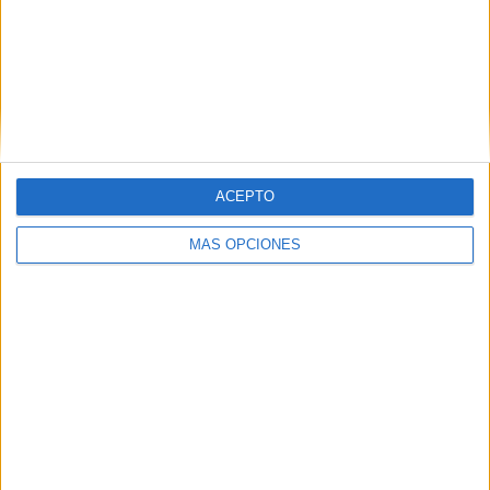
BUSCA POR CATEGORÍAS
BUSCA
ACEPTO
POR
CATEGORÍAS
MÁS OPCIONES
SUSCRÍBETE AL BLOG POR CORREO
ELECTRÓNICO
Introduce tu correo electrónico para
suscribirte a este blog y recibir
notificaciones de nuevas entradas.