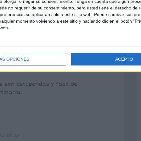
e otorgar o negar su consentimiento.
Tenga en cuenta que algún proc
de no requerir de su consentimiento, pero usted tiene el derecho de r
referencias se aplicarán solo a este sitio web. Puede cambiar sus pref
alquier momento volviendo a este sitio y haciendo clic en el botón "Pri
 web.
ÁS OPCIONES
ACEPTO
:10 PM
s son estupendas y facil de
rimaria.
12:35 AM