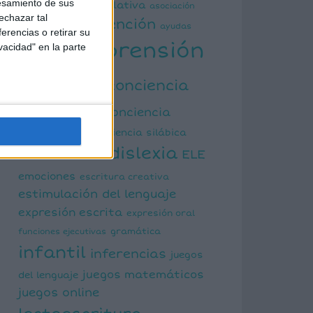
esamiento de sus
actividad manipulativa
asociación
echazar tal
atención
palabra imagen
ayudas
erencias o retirar su
comprensión
vacidad" en la parte
visuales
lectora
conciencia
fonológica
conciencia
semántica
conciencia silábica
dislexia
ELE
cálculo mental
emociones
escritura creativa
estimulación del lenguaje
expresión escrita
expresión oral
funciones ejecutivas
gramática
infantil
inferencias
juegos
juegos matemáticos
del lenguaje
juegos online