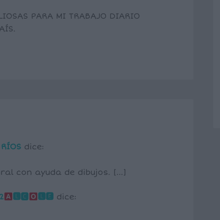
LIOSAS PARA MI TRABAJO DIARIO
AÍS.
 RÍOS
dice:
ural con ayuda de dibujos. […]
2
🅻🅲
🅻🅴
dice: