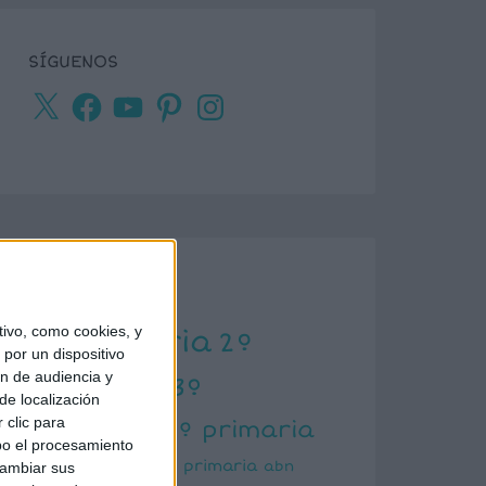
SÍGUENOS
X
Facebook
YouTube
Pinterest
Instagram
ETIQUETAS
ivo, como cookies, y
1º primaria
2º
por un dispositivo
ón de audiencia y
primaria
3º
de localización
primaria
 clic para
4º primaria
bo el procesamiento
5º primaria
6º primaria
abn
cambiar sus