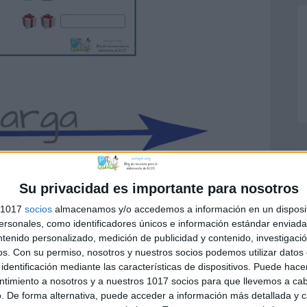
Su privacidad es importante para nosotros
s 1017
socios
almacenamos y/o accedemos a información en un disposit
sonales, como identificadores únicos e información estándar enviada 
ntenido personalizado, medición de publicidad y contenido, investigaci
os.
Con su permiso, nosotros y nuestros socios podemos utilizar datos 
identificación mediante las características de dispositivos. Puede hacer
ntimiento a nosotros y a nuestros 1017 socios para que llevemos a ca
atica
,
Lectoescritura
,
LENGUA
,
Palabras
. De forma alternativa, puede acceder a información más detallada y 
a
,
lengua primaria
,
singular y plural