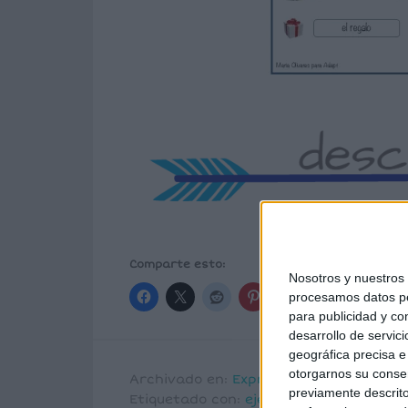
Comparte esto:
Nosotros y nuestro
procesamos datos per
para publicidad y co
desarrollo de servici
geográfica precisa e 
otorgarnos su conse
Archivado en:
Expresión escrita
,
Gram
previamente descrito
Etiquetado con:
ejercicios de gramátic