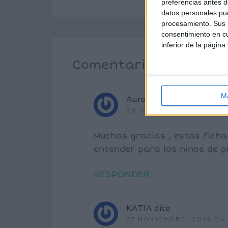
preferencias antes d
datos personales pue
procesamiento. Sus p
consentimiento en cu
inferior de la página
Comentarios
M
Aurora
dice
29 OCTUBRE, 2019 EN 4
Muchas gracias , estas ficha
entender para los ninos de p
RESPONDER
KATIA
dice
27 NOVIEMBRE, 2019 EN 