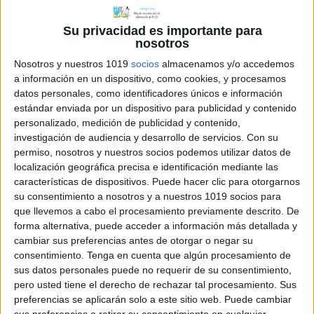
Su privacidad es importante para
nosotros
Nosotros y nuestros 1019
socios
almacenamos y/o accedemos
a información en un dispositivo, como cookies, y procesamos
datos personales, como identificadores únicos e información
estándar enviada por un dispositivo para publicidad y contenido
personalizado, medición de publicidad y contenido,
Comparte esto:
investigación de audiencia y desarrollo de servicios.
Con su
permiso, nosotros y nuestros socios podemos utilizar datos de
localización geográfica precisa e identificación mediante las
características de dispositivos. Puede hacer clic para otorgarnos
su consentimiento a nosotros y a nuestros 1019 socios para
que llevemos a cabo el procesamiento previamente descrito. De
Archivado en:
Comprensión lectora
,
Juegos de
forma alternativa, puede acceder a información más detallada y
comprensión
,
juegos on line
cambiar sus preferencias antes de otorgar o negar su
Etiquetado con:
2º primaria
,
autocontrol
,
consentimiento.
Tenga en cuenta que algún procesamiento de
comprensión lectora
,
impulsividad
,
juegos
sus datos personales puede no requerir de su consentimiento,
pero usted tiene el derecho de rechazar tal procesamiento. Sus
online
,
memoria a corto plazo
,
memoria de
preferencias se aplicarán solo a este sitio web. Puede cambiar
trabajo
,
textos cortos