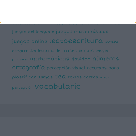
estimulación del lenguaje
creativa
expresión escrita
expresión oral
funciones
infantil
inferencias
ejecutivas
gramática
juegos matemáticos
juegos del lenguaje
lectoescritura
juegos online
lectura
lectura de frases cortas
comprensiva
lengua
números
matemáticas
Navidad
primaria
ortografía
percepción visual
recursos para
tea
plastificar
sumas
textos cortos
viso-
vocabulario
percepción