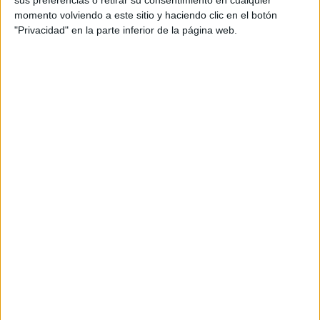
sus preferencias o retirar su consentimiento en cualquier
momento volviendo a este sitio y haciendo clic en el botón
"Privacidad" en la parte inferior de la página web.
Comentarios
ADRIANA
dice
12 FEBRERO, 2020 EN 6:42
PM
hola,
Me encanta vuestro trabajo.
Me gustaría desarrollar más
tarjetas con las letras
desordenadas… («srambled
words»).
utilizáis alguna aplicación para