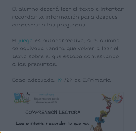
El alumno deberá leer el texto e intentar
recordar la información para después
contestar a las preguntas.
El
juego
es autocorrectivo, si el alumno
se equivoca tendrá que volver a leer el
texto sobre el que estaba contestando
a las preguntas.
Edad adecuada:
1º
/2º de E.Primaria