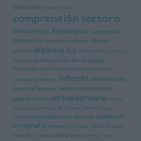
atención
ayudas visuales
comprensión lectora
conciencia fonológica
conciencia
semántica
cálculo
conciencia silábica
dislexia
ELE
mental
emociones
escritura
estimulación del lenguaje
creativa
expresión escrita
expresión oral
funciones
infantil
inferencias
ejecutivas
gramática
juegos matemáticos
juegos del lenguaje
lectoescritura
juegos online
lectura
lectura de frases cortas
comprensiva
lengua
números
matemáticas
Navidad
primaria
ortografía
percepción visual
recursos para
tea
plastificar
sumas
textos cortos
viso-