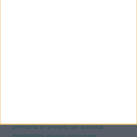
SÍGUENOS
X
Facebook
YouTube
Pinterest
Instagram
ETIQUETAS
1º primaria
2º primaria
3º primaria
4º primaria
5º
primaria
6º primaria
actividad
abn
manipulativa
asociación palabra imagen