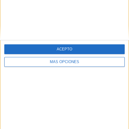
Tu dirección de correo electrónico no
será publicada.
Los campos obligatorios
están marcados con
*
Comentario
*
ACEPTO
MÁS OPCIONES
Nombre
*
Correo electrónico
*