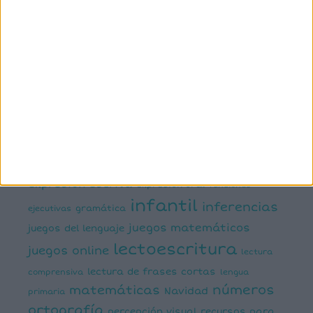
primaria
6º primaria
actividad
abn
manipulativa
asociación palabra imagen
atención
ayudas visuales
comprensión lectora
conciencia fonológica
conciencia
semántica
cálculo
conciencia silábica
dislexia
ELE
mental
emociones
escritura
estimulación del lenguaje
creativa
expresión escrita
expresión oral
funciones
infantil
inferencias
ejecutivas
gramática
juegos matemáticos
juegos del lenguaje
lectoescritura
juegos online
lectura
lectura de frases cortas
comprensiva
lengua
números
matemáticas
Navidad
primaria
ortografía
percepción visual
recursos para