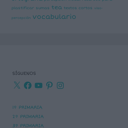
tea
plastificar
sumas
textos cortos
viso-
vocabulario
percepción
SÍGUENOS
X
Facebook
YouTube
Pinterest
Instagram
1º PRIMARIA
2º PRIMARIA
3º PRIMARIA