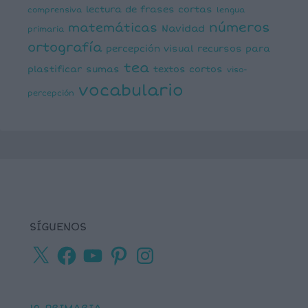
lectura de frases cortas
comprensiva
lengua
números
matemáticas
Navidad
primaria
ortografía
percepción visual
recursos para
tea
plastificar
sumas
textos cortos
viso-
vocabulario
percepción
SÍGUENOS
X
Facebook
YouTube
Pinterest
Instagram