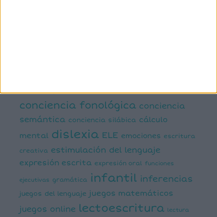
1º primaria
2º primaria
3º primaria
4º primaria
5º
primaria
6º primaria
actividad
abn
manipulativa
asociación palabra imagen
atención
ayudas visuales
comprensión lectora
conciencia fonológica
conciencia
semántica
cálculo
conciencia silábica
dislexia
ELE
mental
emociones
escritura
estimulación del lenguaje
creativa
expresión escrita
expresión oral
funciones
infantil
inferencias
ejecutivas
gramática
juegos matemáticos
juegos del lenguaje
lectoescritura
juegos online
lectura