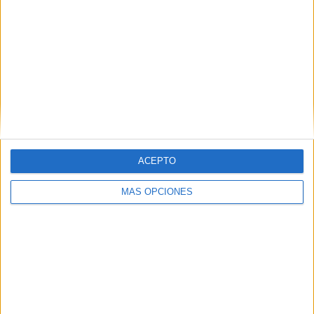
Correo electrónico
*
Web
ACEPTO
MÁS OPCIONES
Recibir un correo electrónico con los
siguientes comentarios a esta
entrada.
Recibir un correo electrónico con cada
nueva entrada.