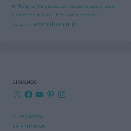
ortografía
percepción visual
recursos para
tea
plastificar
sumas
textos cortos
viso-
vocabulario
percepción
SÍGUENOS
X
Facebook
YouTube
Pinterest
Instagram
1º PRIMARIA
2º PRIMARIA