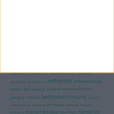
3º primaria
4º primaria
5º
primaria
6º primaria
actividad
abn
manipulativa
asociación palabra imagen
atención
ayudas visuales
comprensión lectora
conciencia fonológica
conciencia
semántica
cálculo
conciencia silábica
dislexia
ELE
mental
emociones
escritura
estimulación del lenguaje
creativa
expresión escrita
expresión oral
funciones
infantil
inferencias
ejecutivas
gramática
juegos matemáticos
juegos del lenguaje
lectoescritura
juegos online
lectura
lectura de frases cortas
comprensiva
lengua
números
matemáticas
Navidad
primaria