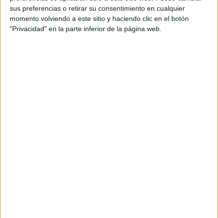
Etiquetado con:
antónimos
,
expresión escrita
,
sus preferencias o retirar su consentimiento en cualquier
textos cortos
momento volviendo a este sitio y haciendo clic en el botón
"Privacidad" en la parte inferior de la página web.
Comentarios
Fidanza María
dice
10 MARZO, 2022 EN 12:47
PM
Muy bueno todas LAS
PROPUESTAS DE TRABAJO Las
uso mucho
Gracias