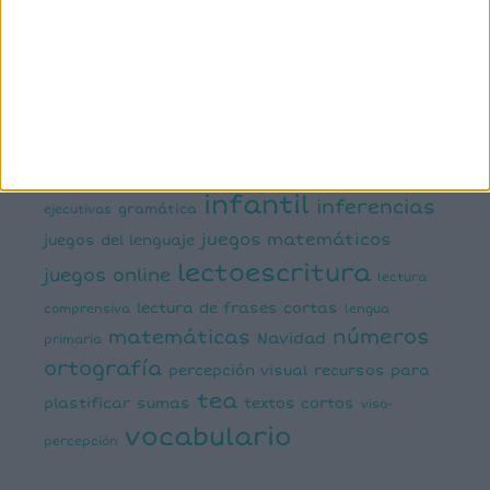
conciencia fonológica
conciencia
semántica
cálculo
conciencia silábica
dislexia
ELE
mental
emociones
escritura
estimulación del lenguaje
creativa
expresión escrita
expresión oral
funciones
infantil
inferencias
ejecutivas
gramática
juegos matemáticos
juegos del lenguaje
lectoescritura
juegos online
lectura
lectura de frases cortas
comprensiva
lengua
números
matemáticas
Navidad
primaria
ortografía
percepción visual
recursos para
tea
plastificar
sumas
textos cortos
viso-
vocabulario
percepción