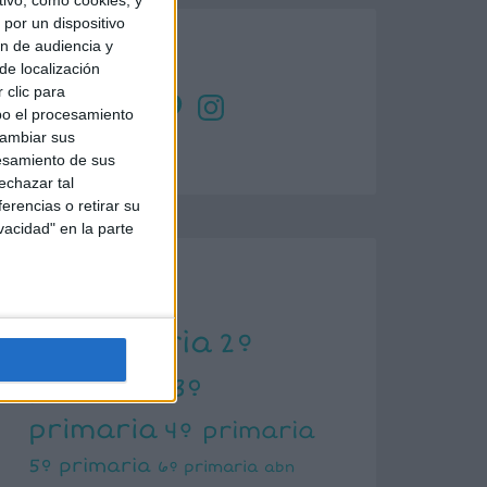
por un dispositivo
ón de audiencia y
SÍGUENOS
de localización
 clic para
X
Facebook
YouTube
Pinterest
Instagram
bo el procesamiento
cambiar sus
esamiento de sus
echazar tal
erencias o retirar su
vacidad" en la parte
ETIQUETAS
1º primaria
2º
primaria
3º
primaria
4º primaria
5º primaria
6º primaria
abn