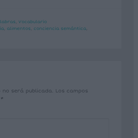
labras
,
Vocabulario
ia
,
alimentos
,
conciencia semántica
,
o no será publicada.
Los campos
n
*