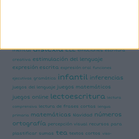
atención
ayudas visuales
comprensión lectora
conciencia fonológica
conciencia
semántica
cálculo
conciencia silábica
dislexia
ELE
mental
emociones
escritura
estimulación del lenguaje
creativa
expresión escrita
expresión oral
funciones
infantil
inferencias
ejecutivas
gramática
juegos matemáticos
juegos del lenguaje
lectoescritura
juegos online
lectura
lectura de frases cortas
comprensiva
lengua
números
matemáticas
Navidad
primaria
ortografía
percepción visual
recursos para
tea
plastificar
sumas
textos cortos
viso-