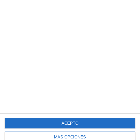
Web
Recibir un correo electrónico con los
siguientes comentarios a esta
entrada.
Recibir un correo electrónico con cada
nueva entrada.
ACEPTO
MÁS OPCIONES