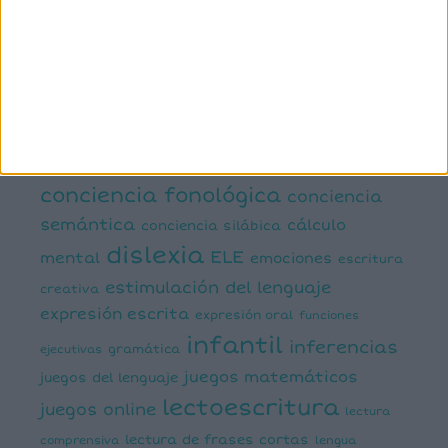
3º primaria
4º primaria
5º
primaria
6º primaria
actividad
abn
manipulativa
asociación palabra imagen
atención
ayudas visuales
comprensión lectora
conciencia fonológica
conciencia
semántica
cálculo
conciencia silábica
dislexia
ELE
mental
emociones
escritura
estimulación del lenguaje
creativa
expresión escrita
expresión oral
funciones
infantil
inferencias
ejecutivas
gramática
juegos matemáticos
juegos del lenguaje
lectoescritura
juegos online
lectura
lectura de frases cortas
comprensiva
lengua