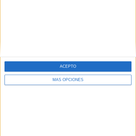
Correo electrónico
*
Web
ACEPTO
MÁS OPCIONES
Recibir un correo electrónico con los
siguientes comentarios a esta
entrada.
Recibir un correo electrónico con cada
nueva entrada.