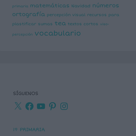
números
matemáticas
Navidad
primaria
ortografía
percepción visual
recursos para
tea
plastificar
sumas
textos cortos
viso-
vocabulario
percepción
SÍGUENOS
X
Facebook
YouTube
Pinterest
Instagram
1º PRIMARIA