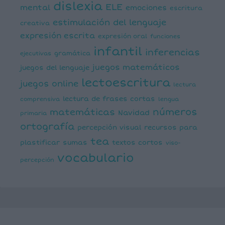
dislexia
ELE
mental
emociones
escritura
estimulación del lenguaje
creativa
expresión escrita
expresión oral
funciones
infantil
inferencias
ejecutivas
gramática
juegos matemáticos
juegos del lenguaje
lectoescritura
juegos online
lectura
lectura de frases cortas
comprensiva
lengua
números
matemáticas
Navidad
primaria
ortografía
percepción visual
recursos para
tea
plastificar
sumas
textos cortos
viso-
vocabulario
percepción