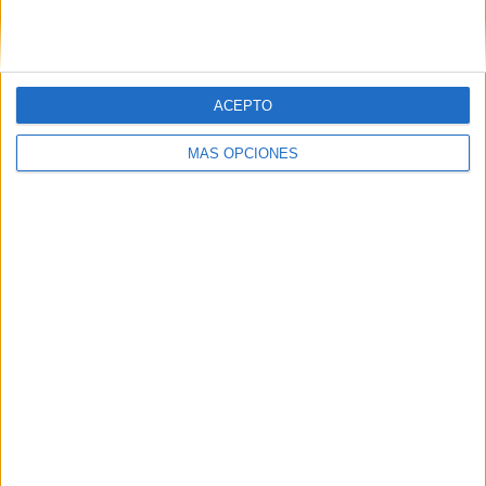
Recibir un correo electrónico con los
siguientes comentarios a esta
entrada.
ACEPTO
Recibir un correo electrónico con cada
MÁS OPCIONES
nueva entrada.
APLICACIONES AULAPT