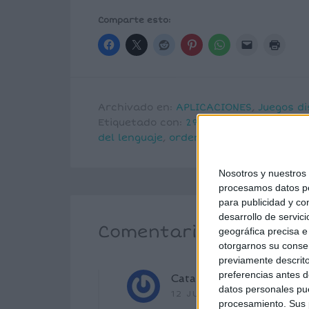
Comparte esto:
Archivado en:
APLICACIONES
,
Juegos di
Etiquetado con:
2º primaria
,
3º primar
del lenguaje
,
ordenar letras
Nosotros y nuestro
procesamos datos per
para publicidad y co
desarrollo de servici
Comentarios
geográfica precisa e 
otorgarnos su conse
previamente descrito
preferencias antes d
Catalina
dice
datos personales pue
12 JUNIO, 2023 EN 7:27 
procesamiento. Sus p