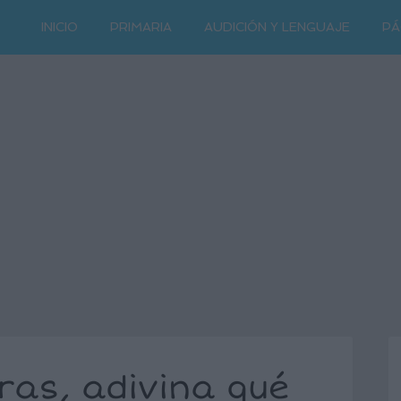
INICIO
PRIMARIA
AUDICIÓN Y LENGUAJE
PÁ
ras, adivina qué