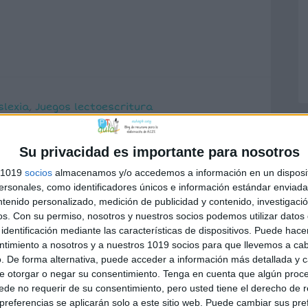
slexia
,
Juegos lectoescritura
ia
,
4º primaria
,
aplicaciones aulapt
,
juegos
Su privacidad es importante para nosotros
s 1019
socios
almacenamos y/o accedemos a información en un disposit
sonales, como identificadores únicos e información estándar enviada 
ntenido personalizado, medición de publicidad y contenido, investigaci
os.
Con su permiso, nosotros y nuestros socios podemos utilizar datos 
identificación mediante las características de dispositivos. Puede hacer
ntimiento a nosotros y a nuestros 1019 socios para que llevemos a ca
. De forma alternativa, puede acceder a información más detallada y 
e otorgar o negar su consentimiento.
Tenga en cuenta que algún proc
de no requerir de su consentimiento, pero usted tiene el derecho de r
PM
referencias se aplicarán solo a este sitio web. Puede cambiar sus pref