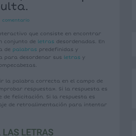
ulta.
1 comentario
nteractivo que consiste en encontrar
un conjunto de
letras
desordenadas. En
ta de
palabras
predefinidas y
ia para desordenar sus
letras
y
rompecabezas.
bir la palabra correcta en el campo de
omprobar respuesta». Si la respuesta es
de felicitación. Si la respuesta es
je de retroalimentación para intentar