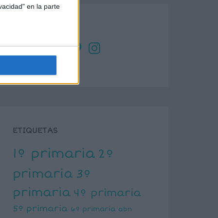
vacidad" en la parte
SÍGUENOS
X
Facebook
YouTube
Pinterest
Instagram
ETIQUETAS
1º primaria
2º
primaria
3º
primaria
4º primaria
5º primaria
6º primaria
abn