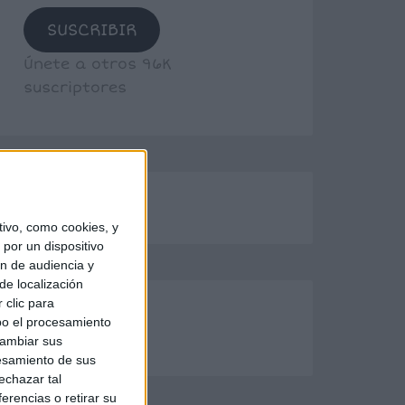
SUSCRIBIR
Únete a otros 96K
suscriptores
ivo, como cookies, y
por un dispositivo
ón de audiencia y
de localización
 clic para
bo el procesamiento
cambiar sus
esamiento de sus
echazar tal
erencias o retirar su