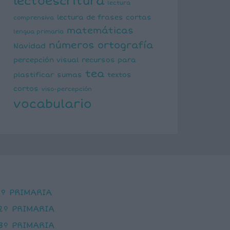
lectoescritura
lectura
lectura de frases cortas
comprensiva
matemáticas
lengua primaria
números
ortografía
Navidad
percepción visual
recursos para
tea
plastificar
sumas
textos
cortos
viso-percepción
vocabulario
1º PRIMARIA
2º PRIMARIA
3º PRIMARIA