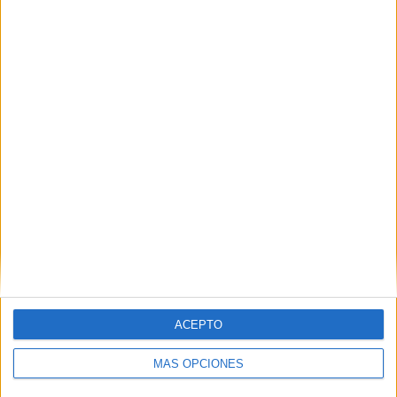
Web
Recibir un correo electrónico con los
siguientes comentarios a esta
entrada.
Recibir un correo electrónico con cada
nueva entrada.
ACEPTO
MÁS OPCIONES