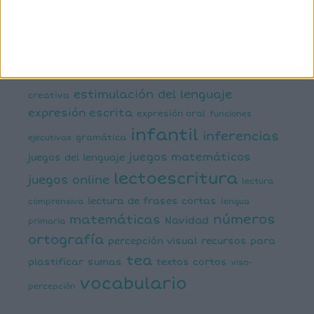
comprensión lectora
conciencia fonológica
conciencia
semántica
cálculo
conciencia silábica
dislexia
ELE
mental
emociones
escritura
estimulación del lenguaje
creativa
expresión escrita
expresión oral
funciones
infantil
inferencias
ejecutivas
gramática
juegos matemáticos
juegos del lenguaje
lectoescritura
juegos online
lectura
lectura de frases cortas
comprensiva
lengua
números
matemáticas
Navidad
primaria
ortografía
percepción visual
recursos para
tea
plastificar
sumas
textos cortos
viso-
vocabulario
percepción