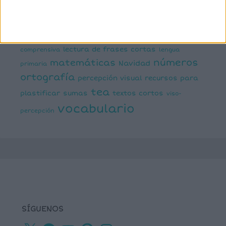
infantil
inferencias
ejecutivas
gramática
juegos matemáticos
juegos del lenguaje
lectoescritura
juegos online
lectura
lectura de frases cortas
comprensiva
lengua
números
matemáticas
Navidad
primaria
ortografía
percepción visual
recursos para
tea
plastificar
sumas
textos cortos
viso-
vocabulario
percepción
SÍGUENOS
X
Facebook
YouTube
Pinterest
Instagram