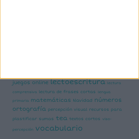
comprensión lectora
conciencia fonológica
conciencia
semántica
cálculo
conciencia silábica
dislexia
ELE
mental
emociones
escritura
estimulación del lenguaje
creativa
expresión escrita
expresión oral
funciones
infantil
inferencias
ejecutivas
gramática
juegos matemáticos
juegos del lenguaje
lectoescritura
juegos online
lectura
lectura de frases cortas
comprensiva
lengua
números
matemáticas
Navidad
primaria
ortografía
percepción visual
recursos para
tea
plastificar
sumas
textos cortos
viso-
vocabulario
percepción