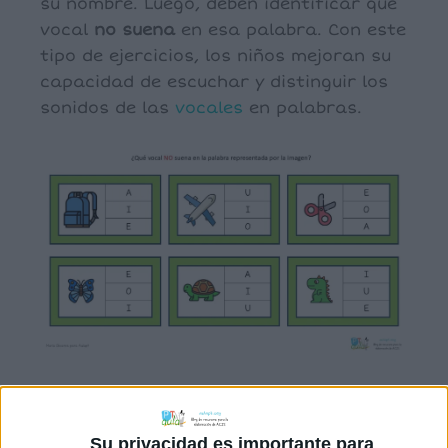
su nombre. Luego, deben identificar qué
vocal
no suena
en esa palabra. Con este
tipo de ejercicios, los niños mejoran su
capacidad de escuchar y distinguir los
sonidos de las
vocales
en palabras.
Su privacidad es importante para