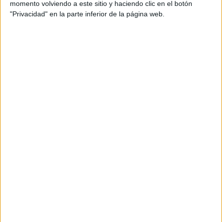
momento volviendo a este sitio y haciendo clic en el botón
Etiquetado con:
razonamiento lógico
,
retos
"Privacidad" en la parte inferior de la página web.
matemáticos
,
unidades de tiempo
Comentarios
Juan
dice
19 SEPTIEMBRE, 2024 EN
4:50 AM
Excelente estrategia
pedagógica. Muchas gracias
por compartir.
RESPONDER