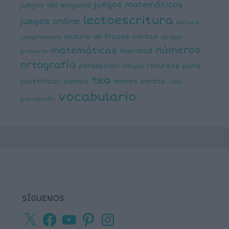
juegos matemáticos
juegos del lenguaje
lectoescritura
juegos online
lectura
lectura de frases cortas
comprensiva
lengua
números
matemáticas
Navidad
primaria
ortografía
percepción visual
recursos para
tea
plastificar
sumas
textos cortos
viso-
vocabulario
percepción
SÍGUENOS
X
Facebook
YouTube
Pinterest
Instagram