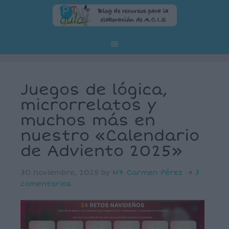
Juegos de lógica,
microrrelatos y
muchos más en
nuestro «Calendario
de Adviento 2025»
30 noviembre, 2025
by
Mª Carmen Pérez
3
comentarios