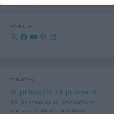
SÍGUENOS
X
Facebook
YouTube
Pinterest
Instagram
ETIQUETAS
1º primaria
2º primaria
3º primaria
4º primaria
5º
primaria
6º primaria
actividad
abn