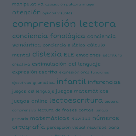
manipulativa
asociación palabra imagen
atención
ayudas visuales
comprensión lectora
conciencia fonológica
conciencia
semántica
cálculo
conciencia silábica
dislexia
ELE
mental
emociones
escritura
estimulación del lenguaje
creativa
expresión escrita
expresión oral
funciones
infantil
inferencias
ejecutivas
gramática
juegos matemáticos
juegos del lenguaje
lectoescritura
juegos online
lectura
lectura de frases cortas
comprensiva
lengua
números
matemáticas
Navidad
primaria
ortografía
percepción visual
recursos para