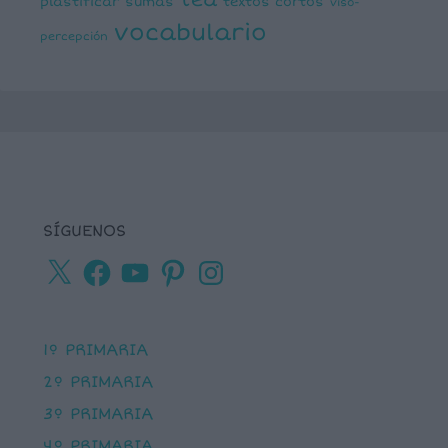
tea
plastificar
sumas
textos cortos
viso-
vocabulario
percepción
SÍGUENOS
X
Facebook
YouTube
Pinterest
Instagram
1º PRIMARIA
2º PRIMARIA
3º PRIMARIA
4º PRIMARIA