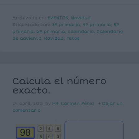
Archivado en:
EVENTOS
,
Navidad
Etiquetado con:
3º primaria
,
4º primaria
,
5º
primaria
,
6º primaria
,
calendario
,
Calendario
de adviento
,
Navidad
,
retos
Calcula el número
exacto.
24 abril, 2021
by
Mª Carmen Pérez
Dejar un
comentario