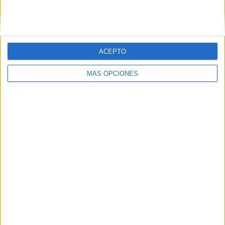
Recibir un correo electrónico con los
siguientes comentarios a esta
entrada.
ACEPTO
Recibir un correo electrónico con cada
MÁS OPCIONES
nueva entrada.
APLICACIONES AULAPT