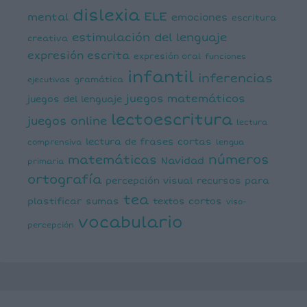
dislexia
ELE
mental
emociones
escritura
estimulación del lenguaje
creativa
expresión escrita
expresión oral
funciones
infantil
inferencias
ejecutivas
gramática
juegos matemáticos
juegos del lenguaje
lectoescritura
juegos online
lectura
lectura de frases cortas
comprensiva
lengua
números
matemáticas
Navidad
primaria
ortografía
percepción visual
recursos para
tea
plastificar
sumas
textos cortos
viso-
vocabulario
percepción