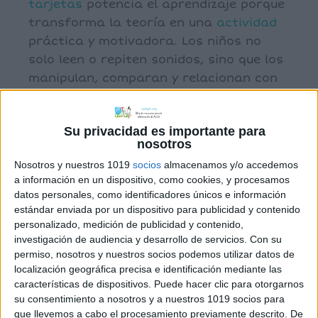
tarjetas
potencia el aprendizaje porque
transforma la teoría en una
actividad
práctica y motivadora. Los niños no
solo leen o repiten sonidos, sino que los
manipulan, comparan y relacionan con
imágenes
concretas. Esto les ayuda a
fortalecer la
memoria
auditiva y visual,
Su privacidad es importante para
a mejorar la discriminación fonológica y
nosotros
a sentar una base sólida para la
Nosotros y nuestros 1019
socios
almacenamos y/o accedemos
posterior adquisición de la
lectura
y la
a información en un dispositivo, como cookies, y procesamos
escritura.
datos personales, como identificadores únicos e información
estándar enviada por un dispositivo para publicidad y contenido
personalizado, medición de publicidad y contenido,
investigación de audiencia y desarrollo de servicios.
Con su
permiso, nosotros y nuestros socios podemos utilizar datos de
localización geográfica precisa e identificación mediante las
características de dispositivos. Puede hacer clic para otorgarnos
su consentimiento a nosotros y a nuestros 1019 socios para
que llevemos a cabo el procesamiento previamente descrito. De