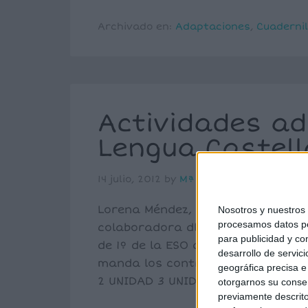
Archivado en:
Adaptaciones
,
Cuaderni
Actividades a
Lengua Castell
14 julio, 2012
by
Mª Carmen Pérez
3 
Lorena Méndez, PT en el I.E.S Rosa
Nosotros y nuestro
procesamos datos per
colaboradora dle blog, nos envía 
para publicidad y co
de 1º de la ESO de la editorial O
desarrollo de servici
manda los controles correspondi
geográfica precisa e 
2 UNIDAD 3 UNIDAD 4 UNIDAD 5 UNI
otorgarnos su conse
previamente descrito