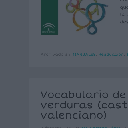
qu
la 
de
Archivado en:
MANUALES
,
Reeduación
,
Vocabulario de
verduras (cast
valenciano)