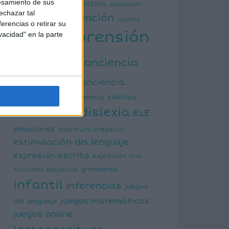
esamiento de sus
actividad manipulativa
asociación
echazar tal
atención
palabra imagen
ayudas
erencias o retirar su
comprensión
vacidad" en la parte
visuales
lectora
conciencia
fonológica
conciencia
semántica
conciencia silábica
dislexia
ELE
cálculo mental
emociones
escritura creativa
estimulación del lenguaje
expresión escrita
expresión oral
funciones ejecutivas
gramática
infantil
inferencias
juegos
juegos matemáticos
del lenguaje
juegos online