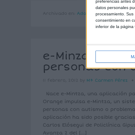
preferencias antes d
datos personales pue
Archivado en:
Adaptaciones
,
ESO
procesamiento. Sus p
consentimiento en cu
inferior de la página
e-Minza, una a
M
personas con 
11 febrero, 2012
by
Mª Carmen Pérez
Nace e-Mintza, una aplicación p
Orange impulsa e-Mintza, un sis
personas con autismo o problema
aplicación ha sido posible gracia
Carlos Elósegui de Policlínica Gip
Avanza 2 del […]