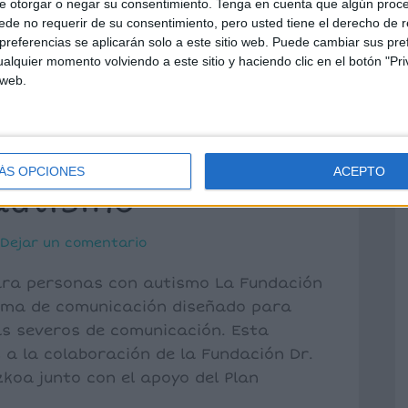
e otorgar o negar su consentimiento.
Tenga en cuenta que algún proc
de no requerir de su consentimiento, pero usted tiene el derecho de r
referencias se aplicarán solo a este sitio web. Puede cambiar sus pref
alquier momento volviendo a este sitio y haciendo clic en el botón "Pri
 web.
plicación para
ÁS OPCIONES
ACEPTO
autismo
Dejar un comentario
ara personas con autismo La Fundación
tema de comunicación diseñado para
s severos de comunicación. Esta
s a la colaboración de la Fundación Dr.
uzkoa junto con el apoyo del Plan