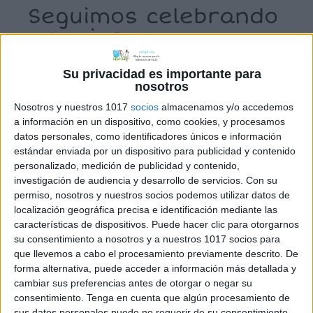
Seguimos celebrando
premios
29 marzo, 2009
by
Mª Carmen Pérez
5
Su privacidad es importante para
comentarios
nosotros
Nosotros y nuestros 1017
socios
almacenamos y/o accedemos
Esta semana
a información en un dispositivo, como cookies, y procesamos
hemos recibido
datos personales, como identificadores únicos e información
muchos
estándar enviada por un dispositivo para publicidad y contenido
personalizado, medición de publicidad y contenido,
premios, como
investigación de audiencia y desarrollo de servicios.
Con su
está cerca el
permiso, nosotros y nuestros socios podemos utilizar datos de
fin de
localización geográfica precisa e identificación mediante las
trimestre ando
características de dispositivos. Puede hacer clic para otorgarnos
su consentimiento a nosotros y a nuestros 1017 socios para
algo liada con informes, reuniones,
que llevemos a cabo el procesamiento previamente descrito. De
controles… así que he tenido que dejar
forma alternativa, puede acceder a información más detallada y
un poco de lado el blog hasta el fin de
cambiar sus preferencias antes de otorgar o negar su
semana. Los blogs Creación literaria y
consentimiento.
Tenga en cuenta que algún procesamiento de
sus datos personales puede no requerir de su consentimiento,