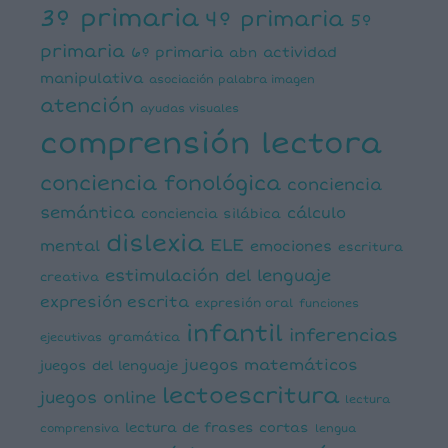
3º primaria
4º primaria
5º
primaria
6º primaria
actividad
abn
manipulativa
asociación palabra imagen
atención
ayudas visuales
comprensión lectora
conciencia fonológica
conciencia
semántica
cálculo
conciencia silábica
dislexia
ELE
mental
emociones
escritura
estimulación del lenguaje
creativa
expresión escrita
expresión oral
funciones
infantil
inferencias
ejecutivas
gramática
juegos matemáticos
juegos del lenguaje
lectoescritura
juegos online
lectura
lectura de frases cortas
comprensiva
lengua