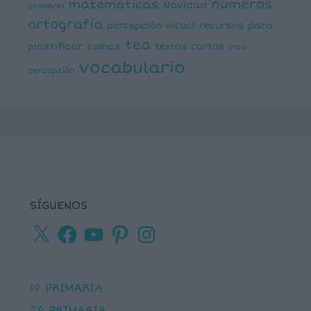
números
matemáticas
Navidad
primaria
ortografía
percepción visual
recursos para
tea
plastificar
sumas
textos cortos
viso-
vocabulario
percepción
SÍGUENOS
X
Facebook
YouTube
Pinterest
Instagram
1º PRIMARIA
2º PRIMARIA