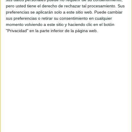
más… 5º y 6º de primara, Aula abierta
pero usted tiene el derecho de rechazar tal procesamiento. Sus
1º Ciclo de Primaria, 3º […]
preferencias se aplicarán solo a este sitio web. Puede cambiar
sus preferencias o retirar su consentimiento en cualquier
momento volviendo a este sitio y haciendo clic en el botón
"Privacidad" en la parte inferior de la página web.
Archivado en:
Blogs y Webs
,
EVENTOS
Enlaces Dificultades
de Aprendizaje.
22 marzo, 2009
by
Mª Carmen Pérez
6
comentarios
Mariola Ramírez colaboradora de este
blog y amiga con quien tengo la suerte
de compartir muchos momentos del día,