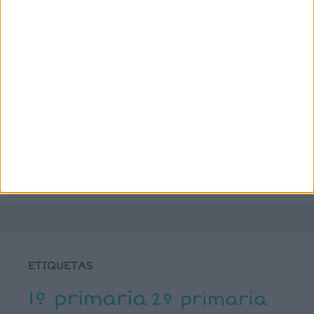
SÍGUENOS
X
Facebook
YouTube
Pinterest
Instagram
ETIQUETAS
1º primaria
2º primaria