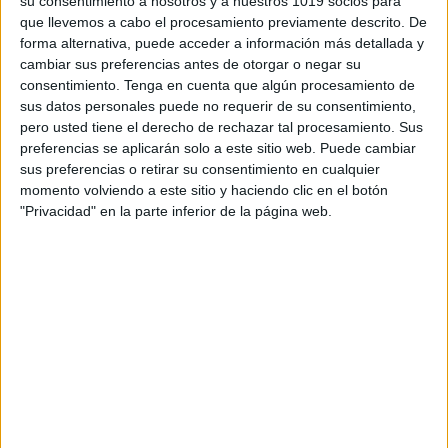
su consentimiento a nosotros y a nuestros 1019 socios para
que llevemos a cabo el procesamiento previamente descrito. De
Archivado en:
Comprensión lectora
,
forma alternativa, puede acceder a información más detallada y
Instructivo
cambiar sus preferencias antes de otorgar o negar su
consentimiento.
Tenga en cuenta que algún procesamiento de
Etiquetado con:
autonomía
,
colorear
,
sus datos personales puede no requerir de su consentimiento,
comprensión de instrucciones
,
comprensión
pero usted tiene el derecho de rechazar tal procesamiento. Sus
lectora
,
instrucciones
,
lectura funcional
,
preferencias se aplicarán solo a este sitio web. Puede cambiar
seguimiento de instrucciones
sus preferencias o retirar su consentimiento en cualquier
momento volviendo a este sitio y haciendo clic en el botón
"Privacidad" en la parte inferior de la página web.
APLICACIONES AULAPT