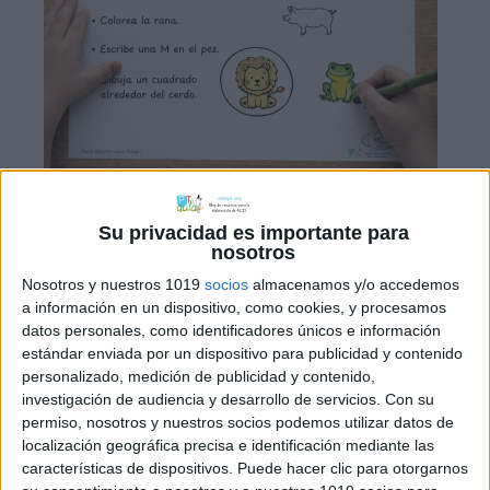
El siguiente material se aleja de las
Su privacidad es importante para
lecturas largas y pesadas para
nosotros
centrarse en la lectura funcional. Se
Nosotros y nuestros 1019
socios
almacenamos y/o accedemos
trata de fichas divididas en dos
a información en un dispositivo, como cookies, y procesamos
columnas: a un lado, una serie de
datos personales, como identificadores únicos e información
estándar enviada por un dispositivo para publicidad y contenido
mandatos cortos y directos; al otro, un
personalizado, medición de publicidad y contenido,
conjunto de ilustraciones que esperan
investigación de audiencia y desarrollo de servicios.
Con su
ser transformadas por la acción del
permiso, nosotros y nuestros socios podemos utilizar datos de
alumno. Al tener que realizar una […]
localización geográfica precisa e identificación mediante las
características de dispositivos. Puede hacer clic para otorgarnos