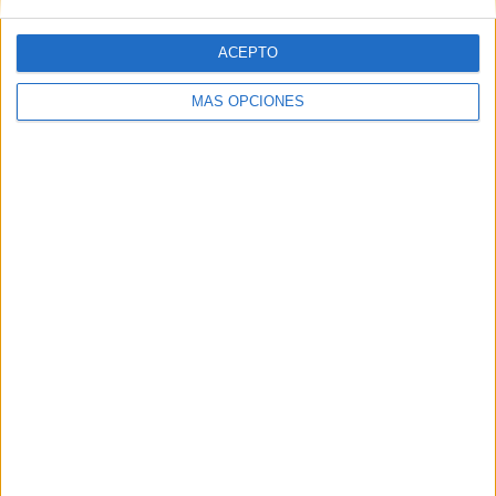
ACEPTO
MÁS OPCIONES
SÍGUENOS
X
Facebook
YouTube
Pinterest
Instagram