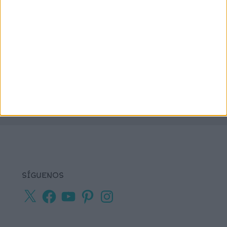
juegos online
lectura
lectura de frases cortas
comprensiva
lengua
números
matemáticas
Navidad
primaria
ortografía
percepción visual
recursos para
tea
plastificar
sumas
textos cortos
viso-
vocabulario
percepción
SÍGUENOS
X
Facebook
YouTube
Pinterest
Instagram