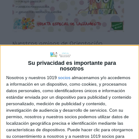
Nuestros amigos de Orientación
Andujar, nos envían la información de
su nuevo curso online, titulado:
Su privacidad es importante para
Inteligencia emocional y
nosotros
neuroeducación. Plazas abiertas para
Nosotros y nuestros 1019
socios
almacenamos y/o accedemos
todo aquel que esté interesado.
a información en un dispositivo, como cookies, y procesamos
datos personales, como identificadores únicos e información
La neuroeducación es una nueva visión
estándar enviada por un dispositivo para publicidad y contenido
de la enseñanza que aprovecha los
personalizado, medición de publicidad y contenido,
conocimientos sobre cómo funciona el
investigación de audiencia y desarrollo de servicios.
Con su
cerebro integrados con la psicología, la
permiso, nosotros y nuestros socios podemos utilizar datos de
localización geográfica precisa e identificación mediante las
sociología y la medicina para tratar de
características de dispositivos. Puede hacer clic para otorgarnos
mejorar el proceso […]
su consentimiento a nosotros y a nuestros 1019 socios para