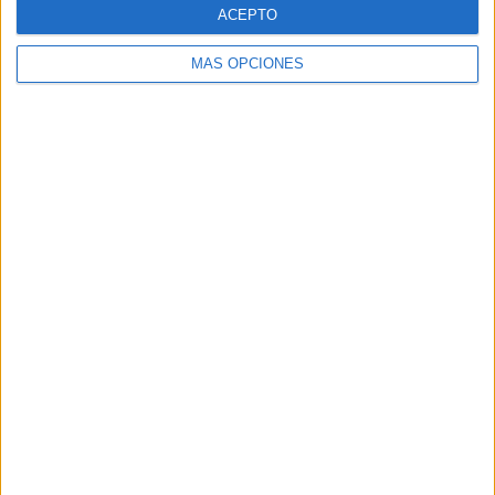
ACEPTO
MÁS OPCIONES
SÍGUENOS
X
Facebook
YouTube
Pinterest
Instagram
ETIQUETAS