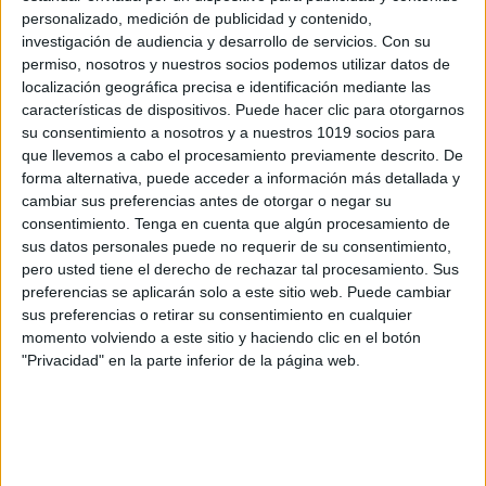
emociones
,
formación
personalizado, medición de publicidad y contenido,
investigación de audiencia y desarrollo de servicios.
Con su
permiso, nosotros y nuestros socios podemos utilizar datos de
localización geográfica precisa e identificación mediante las
características de dispositivos. Puede hacer clic para otorgarnos
su consentimiento a nosotros y a nuestros 1019 socios para
NUEVO CURSO ONLINE:
que llevemos a cabo el procesamiento previamente descrito. De
forma alternativa, puede acceder a información más detallada y
INTELIGENCIA
cambiar sus preferencias antes de otorgar o negar su
EMOCIONAL Y
consentimiento.
Tenga en cuenta que algún procesamiento de
sus datos personales puede no requerir de su consentimiento,
NEUROEDUCACIÓN
pero usted tiene el derecho de rechazar tal procesamiento. Sus
preferencias se aplicarán solo a este sitio web. Puede cambiar
20 abril, 2017
by
Mª Carmen Pérez
1
sus preferencias o retirar su consentimiento en cualquier
comentario
momento volviendo a este sitio y haciendo clic en el botón
"Privacidad" en la parte inferior de la página web.