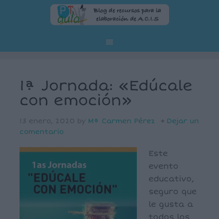
1ª Jornada: «Edúcale
con emoción»
13 enero, 2020
by
Mª Carmen Pérez
Dejar un
comentario
Este
evento
educativo,
seguro que
le gusta a
todos los