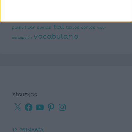
lectura de frases cortas
comprensiva
lengua
números
matemáticas
Navidad
primaria
ortografía
percepción visual
recursos para
tea
plastificar
sumas
textos cortos
viso-
vocabulario
percepción
SÍGUENOS
X
Facebook
YouTube
Pinterest
Instagram
1º PRIMARIA