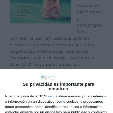
maestros,
psicólogos
y
pedagogos.
Pero
también a las familias que quieren
trabajar las emociones con sus hijos.
Begoña Ibarrola inaugurará estas
jornadas. Alicia Hurtado, Eva Solaz y
Alberto Ortega mostrarán sus
programas, pero además, hemos
preparado talleres prácticos con Loi
Su privacidad es importante para
Haro, el profe Ramón y […]
nosotros
Nosotros y nuestros 1019
socios
almacenamos y/o accedemos
a información en un dispositivo, como cookies, y procesamos
Archivado en:
E. EMOCIONAL
datos personales, como identificadores únicos e información
Etiquetado con:
educación emocional
,
estándar enviada por un dispositivo para publicidad y contenido