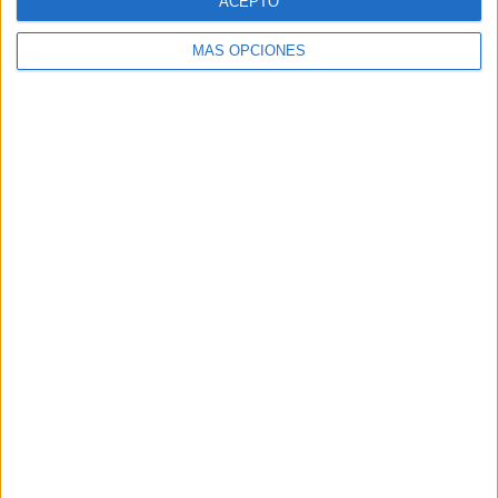
ACEPTO
Introduce tu correo electrónico para
MÁS OPCIONES
suscribirte a este blog y recibir
notificaciones de nuevas entradas.
Dirección
de
email
SUSCRIBIR
Únete a otros 96K suscriptores